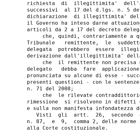
richiesta  di  illegittimita'  dell'
successivi  al 17 del d.lgs. n. 5 de
dichiarazione  di illegittimita' del
il Governo ha inteso darne attuazion
articoli da 2 a 17 del decreto delega
     che, quindi, contrariamente a q
Tribunale   remittente,  le  suddett
delegata  potrebbero  essere  illegi
derivazione dall'illegittimita' della
     che  il remittente non precisa 
delegato   debba  fare  applicazione
pronunciata su alcune di esse - succ
presenti questioni - con le sentenze
n. 71 del 2008;

     che  le rilevate contraddittori
rimessione  si risolvono in difetti 
e sulla non manifesta infondatezza d
   Visti  gli  artt.  26,  secondo  
n. 87,  e  9,  comma 2, delle norme 