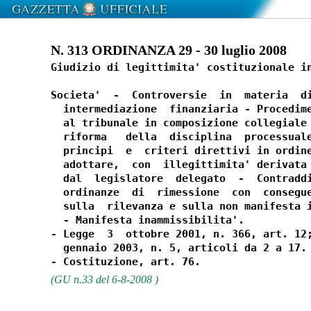
N. 313 ORDINANZA 29 - 30 luglio 2008
Giudizio di legittimita' costituzionale in
Societa'  -  Controversie  in  materia  di
  intermediazione  finanziaria - Procedime
  al tribunale in composizione collegiale 
  riforma   della  disciplina  processuale
  principi  e  criteri direttivi in ordine
  adottare,  con  illegittimita' derivata 
  dal  legislatore  delegato  -  Contraddi
  ordinanze  di  rimessione  con  consegue
  sulla  rilevanza e sulla non manifesta i
  - Manifesta inammissibilita'.

- Legge  3  ottobre 2001, n. 366, art. 12;
  gennaio 2003, n. 5, articoli da 2 a 17.

(GU n.33 del 6-8-2008 )