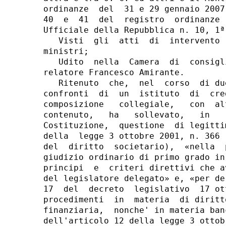
ordinanze  del  31 e 29 gennaio 2007
40  e  41  del  registro  ordinanze 
Ufficiale della Repubblica n. 10, 1ª
   Visti  gli  atti  di  intervento 
ministri;

   Udito  nella  Camera  di  consigl
relatore Francesco Amirante.

   Ritenuto  che,  nel  corso  di du
confronti  di  un  istituto  di  cre
composizione   collegiale,   con  al
contenuto,   ha   sollevato,   in   
Costituzione,  questione  di legitti
della  legge 3 ottobre 2001, n. 366 
del  diritto  societario),  «nella  
giudizio ordinario di primo grado in
principi  e  criteri direttivi che a
del legislatore delegato» e, «per de
17  del  decreto  legislativo  17 ot
procedimenti  in  materia  di diritt
finanziaria,  nonche' in materia ban
dell'articolo 12 della legge 3 ottob