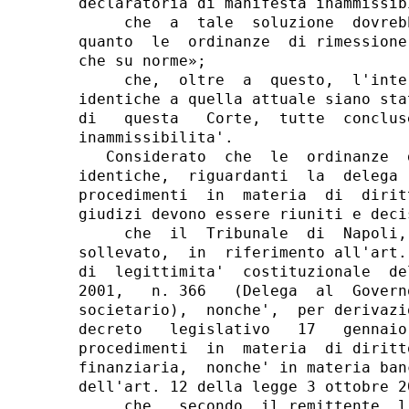
declaratoria di manifesta inammissibi
     che  a  tale  soluzione  dovreb
quanto  le  ordinanze  di rimessione
che su norme»;

     che,  oltre  a  questo,  l'inte
identiche a quella attuale siano sta
di   questa   Corte,  tutte  conclus
inammissibilita'.

   Considerato  che  le  ordinanze  
identiche,  riguardanti  la  delega 
procedimenti  in  materia  di  dirit
giudizi devono essere riuniti e deci
     che  il  Tribunale  di  Napoli,
sollevato,  in  riferimento all'art.
di  legittimita'  costituzionale  de
2001,   n. 366   (Delega  al  Govern
societario),  nonche',  per derivazi
decreto   legislativo   17   gennaio
procedimenti  in  materia  di diritt
finanziaria,  nonche' in materia ban
dell'art. 12 della legge 3 ottobre 2
     che,  secondo  il remittente, l