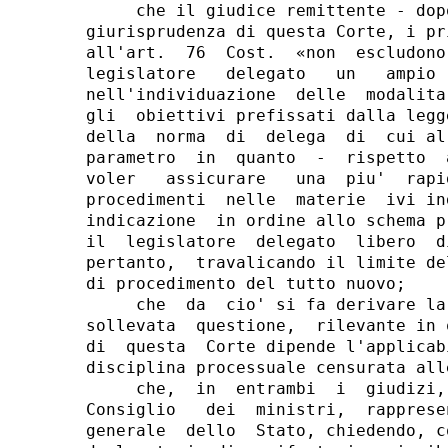
     che il giudice remittente - dop
giurisprudenza di questa Corte, i pr
all'art.  76  Cost.  «non  escludono
legislatore   delegato   un   ampio 
nell'individuazione  delle  modalita
gli  obiettivi prefissati dalla legg
della  norma  di  delega  di  cui al
parametro  in  quanto  -  rispetto  
voler   assicurare   una  piu'  rapi
procedimenti  nelle  materie  ivi in
indicazione  in ordine allo schema p
il  legislatore  delegato  libero  d
pertanto,  travalicando il limite de
di procedimento del tutto nuovo;

     che  da  cio' si fa derivare la
sollevata  questione,  rilevante in 
di  questa  Corte dipende l'applicab
disciplina processuale censurata all
     che,  in  entrambi  i  giudizi,
Consiglio   dei  ministri,  rapprese
generale  dello  Stato, chiedendo, c