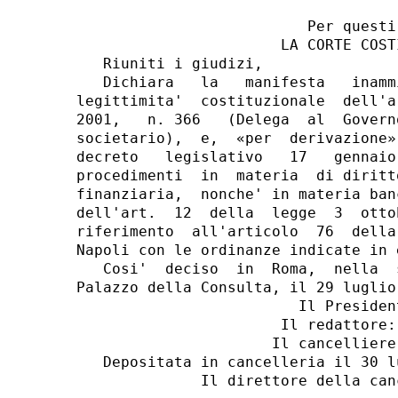
                          Per questi 
                       LA CORTE COSTI
   Riuniti i giudizi,

   Dichiara   la   manifesta   inamm
legittimita'  costituzionale  dell'a
2001,   n. 366   (Delega  al  Govern
societario),  e,  «per  derivazione»
decreto   legislativo   17   gennaio
procedimenti  in  materia  di diritt
finanziaria,  nonche' in materia ban
dell'art.  12  della  legge  3  otto
riferimento  all'articolo  76  della
Napoli con le ordinanze indicate in e
   Cosi'  deciso  in  Roma,  nella  
Palazzo della Consulta, il 29 luglio 
                         Il President
                       Il redattore: 
                      Il cancelliere:
   Depositata in cancelleria il 30 lu