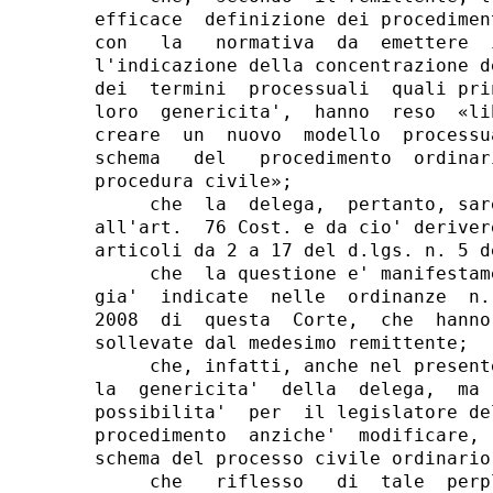
efficace  definizione dei procedimen
con   la   normativa  da  emettere  
l'indicazione della concentrazione d
dei  termini  processuali  quali pri
loro  genericita',  hanno  reso  «li
creare  un  nuovo  modello  processu
schema   del   procedimento  ordinar
procedura civile»;

     che  la  delega,  pertanto, sar
all'art.  76 Cost. e da cio' deriver
articoli da 2 a 17 del d.lgs. n. 5 de
     che  la questione e' manifestam
gia'  indicate  nelle  ordinanze  n.
2008  di  questa  Corte,  che  hanno
sollevate dal medesimo remittente;

     che, infatti, anche nel present
la  genericita'  della  delega,  ma 
possibilita'  per  il legislatore de
procedimento  anziche'  modificare, 
schema del processo civile ordinario;
     che   riflesso   di  tale  perp