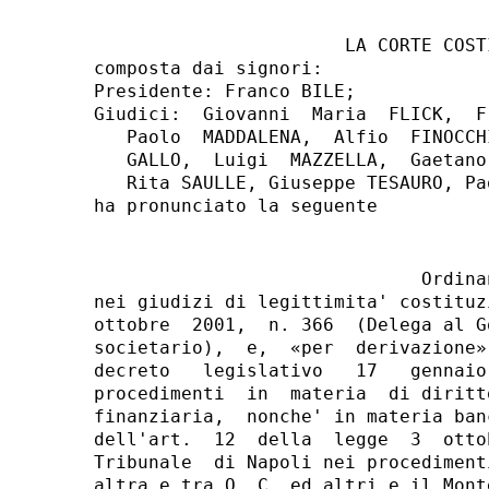
                       LA CORTE COSTI
composta dai signori:

Presidente: Franco BILE;

Giudici:  Giovanni  Maria  FLICK,  F
   Paolo  MADDALENA,  Alfio  FINOCCH
   GALLO,  Luigi  MAZZELLA,  Gaetano
   Rita SAULLE, Giuseppe TESAURO, Pa
                              Ordinan
nei giudizi di legittimita' costituz
ottobre  2001,  n. 366  (Delega al G
societario),  e,  «per  derivazione»
decreto   legislativo   17   gennaio
procedimenti  in  materia  di diritt
finanziaria,  nonche' in materia ban
dell'art.  12  della  legge  3  otto
Tribunale  di Napoli nei procediment
altra e tra O. C. ed altri e il Mont