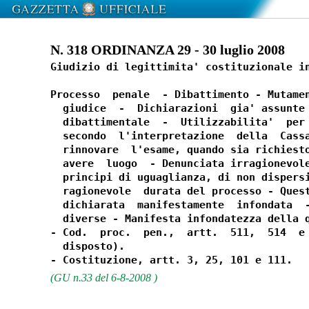
N. 318 ORDINANZA 29 - 30 luglio 2008
Giudizio di legittimita' costituzionale in
Processo  penale  - Dibattimento - Mutamen
  giudice  -  Dichiarazioni  gia' assunte 
  dibattimentale  -  Utilizzabilita'  per 
  secondo  l'interpretazione  della  Cassa
  rinnovare  l'esame, quando sia richiesto
  avere  luogo  - Denunciata irragionevole
  principi di uguaglianza, di non dispersi
  ragionevole  durata del processo - Quest
  dichiarata  manifestamente  infondata  -
  diverse - Manifesta infondatezza della q
- Cod.  proc.  pen.,  artt.  511,  514  e 
  disposto).

(GU n.33 del 6-8-2008 )