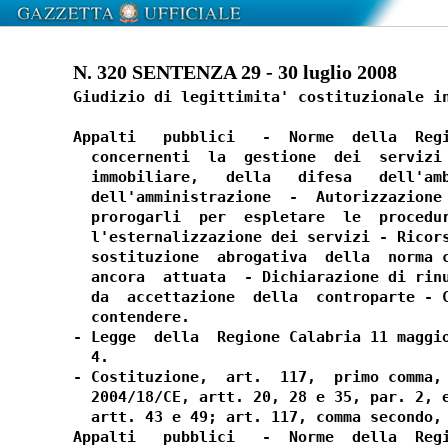
N. 320 SENTENZA 29 - 30 luglio 2008
Giudizio di legittimita' costituzionale in
Appalti   pubblici   -  Norme  della  Regi
  concernenti  la  gestione  dei  servizi 
  immobiliare,   della   difesa   dell'amb
  dell'amministrazione  -  Autorizzazione 
  prorogarli  per  espletare  le  procedur
  l'esternalizzazione dei servizi - Ricors
  sostituzione  abrogativa  della  norma c
  ancora  attuata  - Dichiarazione di rinu
  da  accettazione  della  controparte - C
  contendere.

- Legge  della  Regione Calabria 11 maggio
  4.

- Costituzione,  art.  117,  primo comma, 
  2004/18/CE, artt. 20, 28 e 35, par. 2, e
  artt. 43 e 49; art. 117, comma secondo, 
Appalti   pubblici   -  Norme  della  Regi