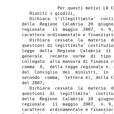
              Per questi motivi LA C
   Riuniti i giudizi,

   Dichiara  l'illegittimita'  costi
della  Regione  Calabria  20  giugno
regionale   11  maggio  2007,  n. 9,
carattere ordinamentale e finanziario
   Dichiara  cessata  la  materia  d
questioni di legittimita' costituzio
legge  della  Regione  Calabria  11 
generale   recante  norme  di  tipo 
collegato  alla manovra di finanza r
comma  4,  della legge regionale n. 
del  Consiglio  dei  ministri,  in  
secondo  comma,  lettera e), della C
del 2007;

   Dichiara  cessata  la  materia  d
questioni  di  legittimita'  costitu
della  Regione  Calabria  20  giugno
regionale   11  maggio  2007,  n. 9,
carattere  ordinamentale e finanziar