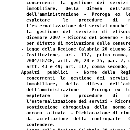
  concernenti  la  gestione  dei  servizi 
  immobiliare,   della   difesa   dell'amb
  dell'amministrazione  -  Proroga  ex  le
  espletare     le    procedure    di    n
  l'esternalizzazione dei servizi nonche' 
  la  gestione  del  servizio  di  elisocc
  dicembre 2007 - Ricorso del Governo - Ec
  per difetto di motivazione delle censure
- Legge della Regione Calabria 20 giugno 2
- Costituzione,  art.  117,  primo comma, 
  2004/18/CE, artt. 20, 28 e 35, par. 2, e
  artt. 43 e 49; art. 117, comma secondo, 
Appalti   pubblici   -  Norme  della  Regi
  concernenti  la  gestione  dei  servizi 
  immobiliare,   della   difesa   dell'amb
  dell'amministrazione  -  Proroga  ex  le
  espletare     le    procedure    di    n
  l'esternalizzazione dei servizi - Ricors
  sostituzione  abrogativa  della  norma c
  ancora  attuata  - Dichiarazione di rinu
  da  accettazione  della  controparte - C
  contendere.
