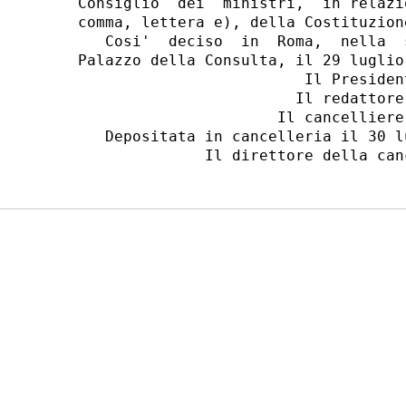
Consiglio  dei  ministri,  in relazi
comma, lettera e), della Costituzion
   Cosi'  deciso  in  Roma,  nella  
Palazzo della Consulta, il 29 luglio 
                         Il President
                        Il redattore:
                      Il cancelliere:
   Depositata in cancelleria il 30 lu