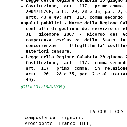
- Legge della Regione Calabria 20 giugno 2
- Costituzione,  art.  117,  primo comma, 
  2004/18/CE, artt. 20, 28 e 35, par. 2, e
  artt. 43 e 49; art. 117, comma secondo, 
Appalti pubblici - Norme della Regione Cal
  contratti di gestione del servizio di el
  31   dicembre  2007  -  Ricorso  del  Go
  competenza  esclusiva  dello  Stato  in 
  concorrenza»  -  Illegittimita' costituz
  ulteriori censure.

- Legge della Regione Calabria 20 giugno 2
- Costituzione,  art.  117,  comma secondo
  art.  117,  primo  comma,  in  relazione
  artt.  20,  28 e 35, par. 2 e al trattat
(GU n.33 del 6-8-2008 )
                       LA CORTE COSTI
composta dai signori:

Presidente: Franco BILE;
