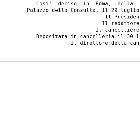
   Cosi'  deciso  in  Roma,  nella  
Palazzo della Consulta, il 29 luglio 
                         Il President
                        Il redattore:
                      Il cancelliere:
   Depositata in cancelleria il 30 l