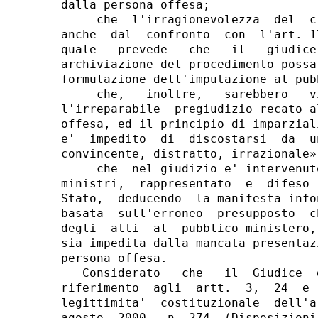
dalla persona offesa;

     che  l'irragionevolezza  del  c
anche  dal  confronto  con  l'art. 1
quale   prevede   che   il   giudice
archiviazione del procedimento possa
formulazione dell'imputazione al pub
     che,   inoltre,   sarebbero   v
l'irreparabile  pregiudizio recato a
offesa, ed il principio di imparzial
e'  impedito  di  discostarsi  da  u
convincente, distratto, irrazionale»;
     che  nel giudizio e' intervenut
ministri,  rappresentato  e  difeso 
Stato,  deducendo  la manifesta info
basata  sull'erroneo  presupposto  c
degli  atti  al  pubblico ministero,
sia impedita dalla mancata presentaz
persona offesa.

   Considerato   che   il  Giudice  
riferimento  agli  artt.  3,  24  e 
legittimita'  costituzionale  dell'a