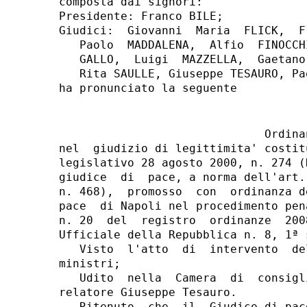
composta dai signori:

Presidente: Franco BILE;

Giudici:  Giovanni  Maria  FLICK,  F
   Paolo  MADDALENA,  Alfio  FINOCCH
   GALLO,  Luigi  MAZZELLA,  Gaetano
   Rita SAULLE, Giuseppe TESAURO, Pa
                              Ordinan
nel  giudizio di legittimita' costit
legislativo 28 agosto 2000, n. 274 (
giudice  di  pace, a norma dell'art.
n. 468),  promosso  con  ordinanza d
pace  di Napoli nel procedimento pen
n. 20  del  registro  ordinanze  200
Ufficiale della Repubblica n. 8, 1ª 
   Visto  l'atto  di  intervento  de
ministri;

   Udito  nella  Camera  di  consigl
relatore Giuseppe Tesauro.
