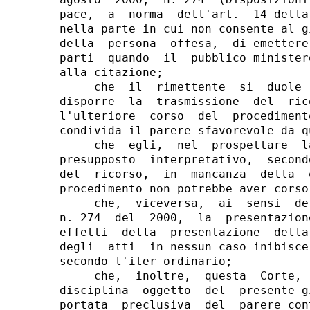
agosto  2000,  n. 274  (Disposizioni
pace,  a  norma  dell'art.  14 della
nella parte in cui non consente al g
della  persona  offesa,  di emettere
parti  quando  il  pubblico minister
alla citazione;

     che  il  rimettente  si  duole 
disporre  la  trasmissione  del  ric
l'ulteriore  corso  del  procediment
condivida il parere sfavorevole da q
     che  egli,  nel  prospettare  l
presupposto  interpretativo,  second
del  ricorso,  in  mancanza  della  
procedimento non potrebbe aver corso;
     che,  viceversa,  ai  sensi  de
n. 274  del  2000,  la  presentazion
effetti  della  presentazione  della
degli  atti  in nessun caso inibisce
secondo l'iter ordinario;

     che,  inoltre,  questa  Corte, 
disciplina  oggetto  del  presente g
portata  preclusiva  del  parere con