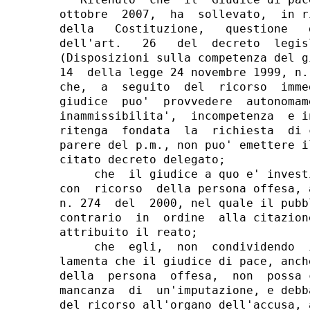
   Ritenuto  che  il  Giudice di pac
ottobre  2007,  ha  sollevato,  in r
della   Costituzione,   questione   
dell'art.   26   del  decreto  legis
(Disposizioni sulla competenza del g
14  della legge 24 novembre 1999, n.
che,  a  seguito  del  ricorso  imme
giudice  puo'  provvedere  autonomam
inammissibilita',  incompetenza  e i
ritenga  fondata  la  richiesta  di 
parere del p.m., non puo' emettere i
citato decreto delegato;

     che  il giudice a quo e' invest
con  ricorso  della persona offesa, 
n. 274  del  2000, nel quale il pubb
contrario  in  ordine  alla citazion
attribuito il reato;

     che  egli,  non  condividendo  
lamenta che il giudice di pace, anch
della  persona  offesa,  non  possa 
mancanza  di  un'imputazione, e debb
del ricorso all'organo dell'accusa, 