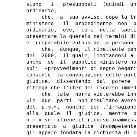
siano   i   presupposti  (quindi  an
ordinarie;

     che,  a  suo avviso, dopo la tr
ministero   il  procedimento  non  p
ordinarie,  ove,  come  nella  speci
presentare la querela nei termini di
e irreparabile vulnus della persona o
     che,  dunque, il rimettente cen
del  2000,  il quale, limitandosi a 
anche  se  il  pubblico ministero no
soli  «provvedimenti di segno negati
consente  la convocazione delle part
giudice,  dissentendo  dal  parere  
ritenga che l'iter del ricorso immed
     che  tale  norma violerebbe inn
«le  due  parti  non risultano avere
del  p.m.»,  nonche' per l'irragione
alla  quale  il  giudice,  mentre  p
p.m.» se ritiene il ricorso inammiss
presentato  a  giudice  incompetente
gli appare fondata la richiesta di c