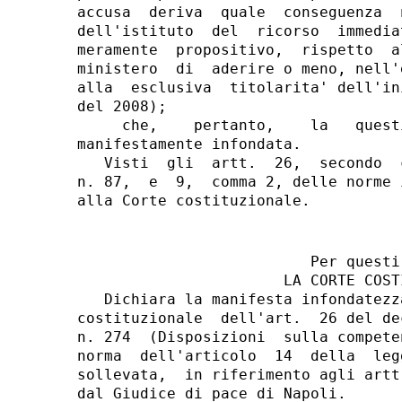
accusa  deriva  quale  conseguenza  
dell'istituto  del  ricorso  immedia
meramente  propositivo,  rispetto  a
ministero  di  aderire o meno, nell'
alla  esclusiva  titolarita' dell'in
del 2008);

     che,    pertanto,    la   quest
manifestamente infondata.

   Visti  gli  artt.  26,  secondo  
n. 87,  e  9,  comma 2, delle norme 
                          Per questi 
                       LA CORTE COSTI
   Dichiara la manifesta infondatezz
costituzionale  dell'art.  26 del de
n. 274  (Disposizioni  sulla compete
norma  dell'articolo  14  della  leg
sollevata,  in riferimento agli artt
dal Giudice di pace di Napoli.
