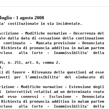
glio - 1 agosto 2008
ta' costituzionale in via incidentale.

scrizione - Modifiche normative - Decorrenza del

ale dalla data di cessazione della continuazione

  continuato  -  Mancata previsione - Denunciata

 Richiesta di pronuncia additiva in malam partem

ecluso   alla  Corte  -  Inammissibilita'  della

05, n. 251, art. 6, comma 2.

.

li di favore - Rilevanza delle questioni ad esse

posti  per  l'ammissibilita'  del  sindacato  di

rizione - Modifiche normative - Estensione degli

i  interruttivi relativi ad un determinato reato

ad  esso  connessi  -  Esclusione  -  Denunciata

 Richiesta di pronuncia additiva in malam partem

ecluso   alla  Corte  -  Inammissibilita'  della
