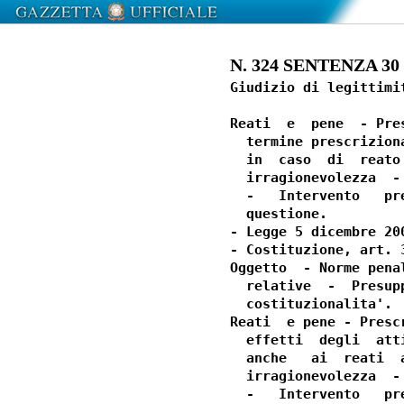
N. 324 SENTENZA 30 lu
Giudizio di legittimi
Reati  e  pene  - Pre
  termine prescrizion
  in  caso  di  reato
  irragionevolezza  -
  -   Intervento   pr
  questione.

- Legge 5 dicembre 20
- Costituzione, art. 3
Oggetto  - Norme pena
  relative  -  Presup
  costituzionalita'.

Reati  e pene - Presc
  effetti  degli  att
  anche   ai  reati  
  irragionevolezza  -
  -   Intervento   pr