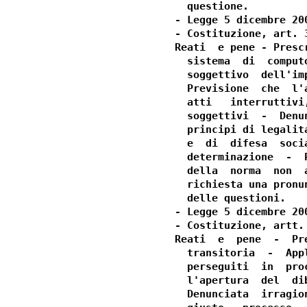
  questione.

- Legge 5 dicembre 20
- Costituzione, art. 3
Reati  e pene - Presc
  sistema  di  comput
  soggettivo  dell'im
  Previsione  che  l'
  atti   interruttivi
  soggettivi  -  Denu
  principi di legalit
  e  di  difesa  soci
  determinazione  -  
  della  norma  non  
  richiesta una pronu
  delle questioni.

- Legge 5 dicembre 20
- Costituzione, artt.
Reati  e  pene  -  Pr
  transitoria  -  App
  perseguiti  in  pro
  l'apertura  del  di
  Denunciata  irragio