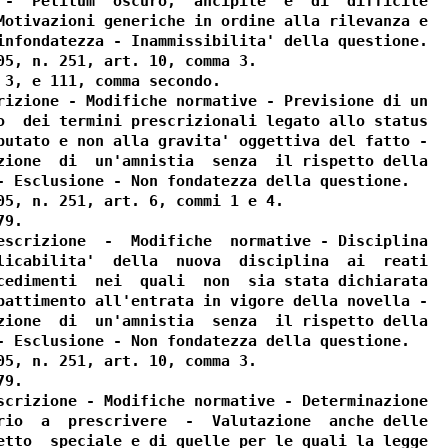
 -  Petitum  oscuro,  ancipite  e  di  difficile

Motivazioni generiche in ordine alla rilevanza e

infondatezza - Inammissibilita' della questione.

05, n. 251, art. 10, comma 3.

 3, e 111, comma secondo.

rizione - Modifiche normative - Previsione di un

o  dei termini prescrizionali legato allo status

putato e non alla gravita' oggettiva del fatto -

zione  di  un'amnistia  senza  il rispetto della

- Esclusione - Non fondatezza della questione.

05, n. 251, art. 6, commi 1 e 4.

9.

escrizione  -  Modifiche  normative - Disciplina

licabilita'  della  nuova  disciplina  ai  reati

cedimenti  nei  quali  non  sia stata dichiarata

battimento all'entrata in vigore della novella -

zione  di  un'amnistia  senza  il rispetto della

- Esclusione - Non fondatezza della questione.

05, n. 251, art. 10, comma 3.

9.

scrizione - Modifiche normative - Determinazione

rio  a  prescrivere  -  Valutazione  anche delle

etto  speciale e di quelle per le quali la legge
