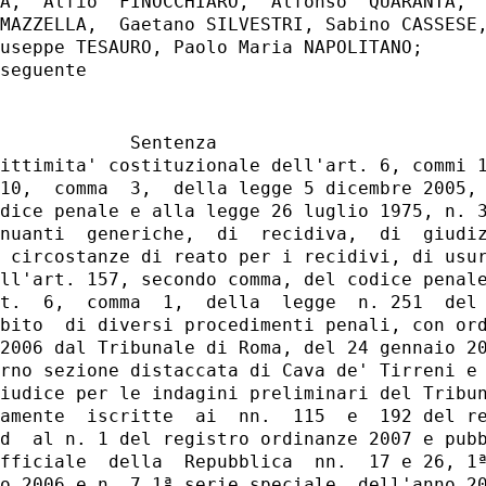
A,  Alfio  FINOCCHIARO,  Alfonso  QUARANTA,  
MAZZELLA,  Gaetano SILVESTRI, Sabino CASSESE,
useppe TESAURO, Paolo Maria NAPOLITANO;

tto speciale.
   Di  qui  la rilevanza della questione, perche', qualora si potesse
far  riferimento,  ai  fini  del calcolo del termine di prescrizione,
alla  pena  prevista per l'ipotesi attenuata di ricettazione in luogo
di quella ordinaria di cui al primo comma dell'art. 648 cod. pen., il
reato risulterebbe prescritto.
   Il  giudice  a quo ritiene che la modifica introdotta dall'art. 6,
comma 1, della legge n. 251 del 2005 contrasti con l'art. 3 Cost. sia
sotto  il  profilo  del  principio di ragionevolezza che di quello di
uguaglianza.
   Quanto  alla  mancanza di ragionevolezza della norma censurata, il
rimettente  evidenzia  che  il legislatore ha ritenuto di individuare
nella  gravita' del reato e - con un significativo aspetto di novita'
riguardo  al  sistema  normativo  precedente  -  nella  pericolosita'
sociale  dell'imputato  i  criteri  che  consentono  di diversificare
ragionevolmente i termini di prescrizione del reato.
   Egli  ritiene  che  «l'aver  escluso  dal  calcolo  le circostanze
ordinarie,   ha,   praticamente,   privato   il   Giudice   di   ogni
discrezionalita'  nella  quantificazione  della  pena  ai  fini della
prescrizione  e  ha  reso  il  processo  di  determinazione del tempo
necessario  a  prescrivere  quanto  piu' rigido e rigoroso possibile,
introducendo  nell'ordinamento  una  sorta di presunzione iuris et de
iure   di   gravita'  del  reato»  Questa  scelta,  rientrante  nella
discrezionalita'   del  legislatore,  tuttavia,  verrebbe  ad  essere
contraddetta  dalla  stessa  norma allorche' prevede che l'aumento di
pena  previsto dalle circostanze aggravanti ad effetto speciale debba
essere calcolato nella determinazione del termine di prescrizione.
   Secondo  il rimettente, dal momento che il legislatore ha ritenuto
di  ricorrere  ai  massimi  edittali  per determinare la gravita' del
reato  cui,  a  sua  volta,  agganciare  i  termini  differenziati di
prescrizione,   escludendo   dal  calcolo  le  circostanze  ordinarie
(attenuanti   o   aggravanti   che   siano)  e  impedendo,  comunque,
qualsivoglia possibilita' di ricorrere al bilanciamento delle stesse,
la  successiva  scelta  di  utilizzare  contra  reum  le  circostanze
aggravanti  speciali  e  ad  effetto speciale senza tener conto delle
analoghe circostanze attenuanti, non trova alcuna valida spiegazione,
atteso  che  queste  ultime  concorrono  a determinare, al pari delle
prime, la gravita' dell'illecito penale.
   Se,  dunque,  il  legislatore  ha voluto irrigidire il riferimento
alla  gravita'  del  reato,  escludendo  le  circostanze  ordinarie e
valorizzando  solo  le  aggravanti speciali o ad effetto speciale che
incidono  piu'  significativamente sulla pena, una volta operata tale
scelta,  ragionevolmente,  doveva  attribuire  la  medesima rilevanza
anche alle circostanze attenuanti speciali o ad effetto speciale che,
al   pari   delle   prime,  quantunque  in  senso  opposto,  incidono
astrattamente sulla gravita' dell'evento criminoso.
   A  parere  del  Tribunale,  la  disciplina censurata provocherebbe
anche  «ingiustificate  disparita'  di trattamento» laddove, come nel
caso  di  specie,  ogni  reato  attenuato  da  circostanze ad effetto
speciale  verrebbe  a  prescriversi  in  un  termine  di  gran  lunga
superiore  a  quello  stabilito per tutti gli altri delitti puniti in
via   principale   con  la  medesima  pena  stabilita  per  l'ipotesi
delittuosa  attenuata. Disparita' ancora piu' accentuata allorche' si
consideri  l'ipotesi di chi debba rispondere di un delitto variamente
aggravato  da  circostanze ordinarie (di cui non si puo' tenere conto
ai  fini  del  calcolo  del termine di prescrizione) ma punito, nella
figura  base,  con  pena  uguale  a quella prevista per un'ipotesi di
altra  fattispecie  criminosa  attenuata da circostanze speciali o ad
effetto speciale.
   La   citata   evidente   disparita'  di  trattamento,  secondo  il
rimettente,  trasmoda,  in concreto, in un regolamento irrazionale di
identiche  situazioni  sostanziali, con la conseguenza, in termini di
ragionevolezza  che,  nel  caso di specie, l'imputato non potrebbe in
alcun  caso  riportare  una  pena superiore a sei anni di reclusione,
mentre  nei suoi confronti il tempo necessario a prescrivere andrebbe
calcolato  su  una pena massima diversa (quella di anni otto prevista
al primo comma) e, soprattutto, sostanzialmente estranea e, comunque,
inapplicabile alla fattispecie.
   1.2. - E' intervenuto nel giudizio il Presidente del Consiglio dei
ministri,  rappresentato  dall'Avvocatura  generale  dello  Stato, il
quale  ha  chiesto  che  la  questione  sia dichiarata manifestamente
infondata in quanto il rimettente potrebbe fare comunque applicazione
della  circostanza  di  cui al secondo comma dell'art. 648 cod. pen.,
posto  che  -  a  norma dell'art. 10, comma 2, della legge n. 251 del
2005  - e' previsto che la nuova disciplina della prescrizione non si
applichi   nei   procedimenti   in  corso  «se  i  nuovi  termini  di
prescrizione risultano piu' lunghi di quelli previgenti».
   2.  -  Il  Tribunale  di  Salerno,  sezione distaccata di Cava de'
Tirreni, con ordinanza del 24 gennaio 2006 (r.o. n. 192 del 2006), ha
sollevato,  in  riferimento agli artt. 3, 13,