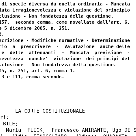
 di specie diversa da quella ordinaria - Mancata

iata irragionevolezza e violazione del principio

clusione - Non fondatezza della questione.

157,  secondo comma, come novellato dall'art. 6,

e 5 dicembre 2005, n. 251.

.

scrizione - Modifiche normative - Determinazione

rio  a  prescrivere  -  Valutazione  anche delle

 e  delle  attenuanti  -  Mancata  previsione  -

nevolezza  nonche'  violazione  dei principi del

sclusione - Non fondatezza della questione.

05, n. 251, art. 6, comma 1.

     LA CORTE COSTITUZIONALE

ri:

 BILE;

  Maria  FLICK,  Francesco AMIRANTE, Ugo DE S