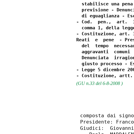
  stabilisce una pena
  previsione - Denunc
  di eguaglianza - Es
- Cod.  pen.,  art.  
  comma 1, della legg
- Costituzione, art. 3
Reati  e  pene  - Pre
  del  tempo  necessa
  aggravanti  comuni 
  Denunciata  irragio
  giusto processo - E
- Legge 5 dicembre 20
(GU n.33 del 6-8-2008 )
                  
composta dai signo
Presidente: Franco
Giudici:  Giovanni