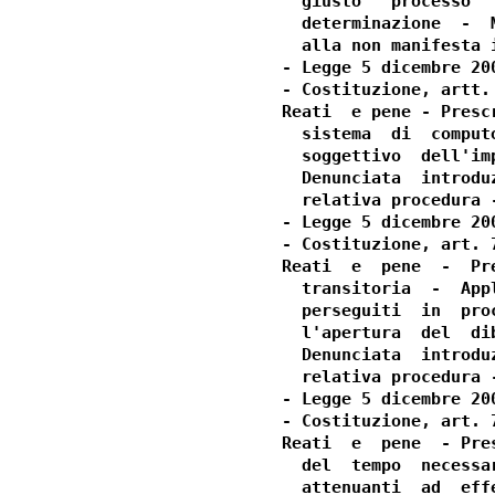
  giusto   processo  
  determinazione  -  
  alla non manifesta 
- Legge 5 dicembre 20
- Costituzione, artt.
Reati  e pene - Presc
  sistema  di  comput
  soggettivo  dell'im
  Denunciata  introdu
  relativa procedura 
- Legge 5 dicembre 20
- Costituzione, art. 7
Reati  e  pene  -  Pr
  transitoria  -  App
  perseguiti  in  pro
  l'apertura  del  di
  Denunciata  introdu
  relativa procedura 
- Legge 5 dicembre 20
- Costituzione, art. 7
Reati  e  pene  - Pre
  del  tempo  necessa
  attenuanti  ad  eff