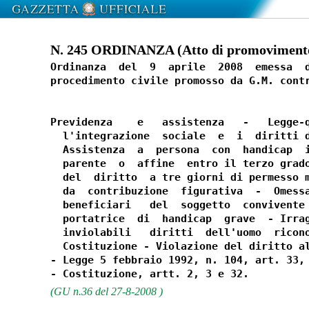
N. 245 ORDINANZA (Atto di promovimento) 
Ordinanza  del  9  aprile  2008  emessa  d
procedimento civile promosso da G.M. contr
Previdenza    e   assistenza   -   Legge-q
  l'integrazione  sociale  e  i  diritti d
  Assistenza  a  persona  con  handicap  i
  parente  o  affine  entro il terzo grado
  del  diritto  a tre giorni di permesso m
  da  contribuzione  figurativa  -  Omessa
  beneficiari   del  soggetto  convivente 
  portatrice  di  handicap  grave  - Irrag
  inviolabili   diritti  dell'uomo  ricono
  Costituzione - Violazione del diritto al
- Legge 5 febbraio 1992, n. 104, art. 33, 
(GU n.36 del 27-8-2008 )