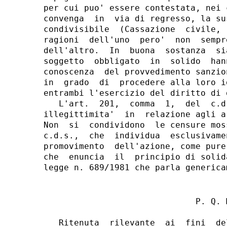
per cui puo' essere contestata, nei 
convenga  in  via di regresso, la su
condivisibile  (Cassazione  civile, 
ragioni  dell'uno  pero'  non  sempr
dell'altro.  In  buona  sostanza  si
soggetto  obbligato  in  solido  han
conoscenza  del provvedimento sanzio
in  grado  di  procedere alla loro i
entrambi l'esercizio del diritto di d
   L'art.  201,  comma  1,  del  c.d
illegittimita'  in  relazione agli a
Non  si  condividono  le censure mos
c.d.s.,  che  individua  esclusivame
promovimento  dell'azione, come pure
che  enuncia  il  principio di solid
                              P. Q. M
   Ritenuta  rilevante  ai  fini  de