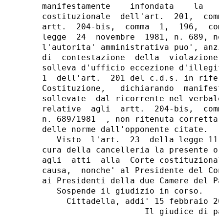
manifestamente    infondata    la   
costituzionale  dell'art.  201,  com
artt.  204-bis,  comma  1,  196,  co
legge  24  novembre  1981, n. 689, n
l'autorita' amministrativa puo', anz
di  contestazione  della  violazione
solleva d'ufficio eccezione d'illegi
1  dell'art.  201 del c.d.s. in rife
Costituzione,   dichiarando  manifes
sollevate  dal ricorrente nel verbal
relative  agli  artt.  204-bis,  com
n. 689/1981  , non ritenuta corretta
delle norme dall'opponente citate.

   Visto  l'art.  23  della legge 11
cura della cancelleria la presente o
agli  atti  alla  Corte costituziona
causa,  nonche' al Presidente del Co
ai Presidenti della due Camere del Pa
   Sospende il giudizio in corso.

     Cittadella, addi' 15 febbraio 20