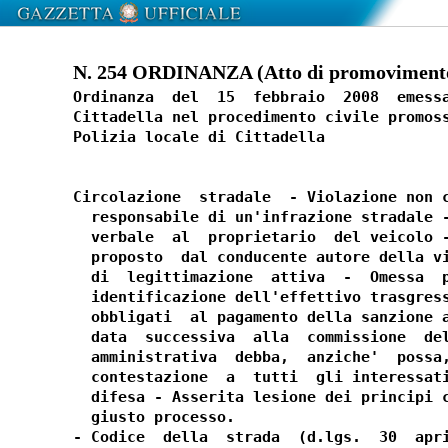
N. 254 ORDINANZA (Atto di promovimento)
Ordinanza  del  15  febbraio  2008  emessa
Cittadella nel procedimento civile promoss
Polizia locale di Cittadella

Circolazione  stradale  - Violazione non c
  responsabile di un'infrazione stradale -
  verbale  al  proprietario  del veicolo -
  proposto  dal conducente autore della vi
  di  legittimazione  attiva  -  Omessa  p
  identificazione dell'effettivo trasgress
  obbligati  al pagamento della sanzione a
  data  successiva  alla  commissione  del
  amministrativa  debba,  anziche'  possa,
  contestazione  a  tutti  gli interessati
  difesa - Asserita lesione dei principi c
  giusto processo.

- Codice  della  strada  (d.lgs.  30  apri