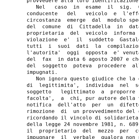
provvedere alla loro identificazione.
   Nel   caso  in  esame  il  sig.  
conducente   del   veicolo  e  l'eff
circostanza  emerge  dal  modulo spe
del  comune  di  Cittadella  in  dat
proprietaria  del  veicolo  informa 
violazione  e'  il  suddetto  Gastal
tutti  i  suoi  dati  la  compilazio
l'autorita'  oggi  opposta  e' venut
del  fax  in data 6 agosto 2007 e ch
del  soggetto  poteva  procedere  al
impugnati.

   Non ignora questo giudice che la 
di  legittimita',  individua  nel  s
soggetto   legittimato  a  proporre 
facolta',  a  chi, pur autore della 
notifica  dell'atto  per  un  difett
rimozione  di  un provvedimento del 
ricordando il vincolo di solidarieta
della legge 24 novembre 1981, n. 689
il  proprietario  del  mezzo  per  c
impugnare  il  verbale  qualora non 