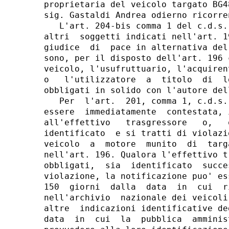
proprietaria del veicolo targato BG4
sig. Gastaldi Andrea odierno ricorren
   L'art. 204-bis comma 1 del c.d.s.
altri  soggetti indicati nell'art. 1
giudice  di  pace in alternativa del
sono, per il disposto dell'art. 196 
veicolo, l'usufruttuario, l'acquiren
o   l'utilizzatore  a  titolo  di  l
obbligati in solido con l'autore del
   Per  l'art.  201, comma 1, c.d.s.
essere  immediatamente  contestata, 
all'effettivo   trasgressore   o,   
identificato  e si tratti di violazi
veicolo  a  motore  munito  di  targ
nell'art. 196. Qualora l'effettivo t
obbligati,  sia  identificato  succe
violazione, la notificazione puo' es
150  giorni  dalla  data  in  cui  r
nell'archivio  nazionale dei veicoli
altre  indicazioni identificative de
data  in  cui  la  pubblica  amminis