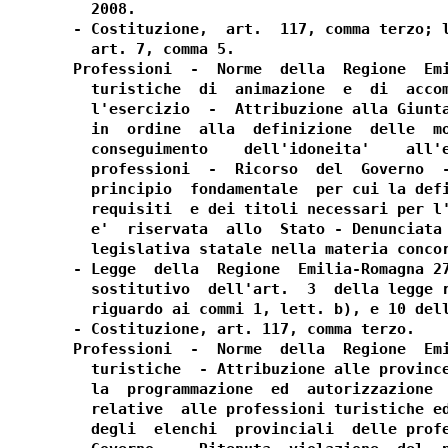
  2008.

- Costituzione,  art.  117, comma terzo; l
  art. 7, comma 5.

Professioni  -  Norme  della  Regione  Emi
  turistiche  di  animazione  e  di  accom
  l'esercizio  -  Attribuzione alla Giunta
  in  ordine  alla  definizione  delle  mo
  conseguimento    dell'idoneita'    all'e
  professioni  -  Ricorso  del  Governo  -
  principio  fondamentale  per cui la defi
  requisiti  e dei titoli necessari per l'
  e'  riservata  allo  Stato - Denunciata 
  legislativa statale nella materia concor
- Legge  della  Regione  Emilia-Romagna 27
  sostitutivo  dell'art.  3  della legge r
  riguardo ai commi 1, lett. b), e 10 dell
- Costituzione, art. 117, comma terzo.

Professioni  -  Norme  della  Regione  Emi
  turistiche  - Attribuzione alle province
  la  programmazione  ed  autorizzazione  
  relative  alle professioni turistiche ed
  degli  elenchi  provinciali  delle profe