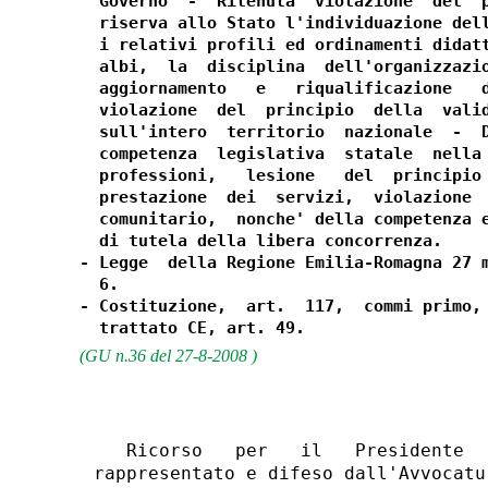
  Governo  -  Ritenuta  violazione  del  p
  riserva allo Stato l'individuazione dell
  i relativi profili ed ordinamenti didatt
  albi,  la  disciplina  dell'organizzazio
  aggiornamento   e   riqualificazione   d
  violazione  del  principio  della  valid
  sull'intero  territorio  nazionale  -  D
  competenza  legislativa  statale  nella 
  professioni,   lesione   del  principio 
  prestazione  dei  servizi,  violazione  
  comunitario,  nonche' della competenza e
  di tutela della libera concorrenza.

- Legge  della Regione Emilia-Romagna 27 m
  6.

- Costituzione,  art.  117,  commi primo, 
(GU n.36 del 27-8-2008 )
   Ricorso   per   il   Presidente  
rappresentato e difeso dall'Avvocatu