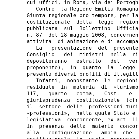
cui uffici, in Roma, via dei Portogh
   Contro  la Regione Emilia-Romagna
Giunta regionale pro tempore, per la
costituzionale  della  legge  region
pubblicata  sul  Bollettino  Ufficia
n. 87  del 28 maggio 2008, concernen
attivita' di animazione e di accompa
   La   presentazione  del  presente
Consiglio   dei  ministri  nella  ri
depositeranno   estratto   del   ver
proponente),  in  quanto  la  legge 
presenta diversi profili di illegitt
   Infatti,  nonostante  le  regioni
residuale  in  materia  di  «turismo
117,   quarto   comma,   Cost.   e  
giurisprudenza  costituzionale  (cfr
il  settore  delle  professioni turi
«professioni»,  nella quale Stato e 
legislativa  concorrente, ex art. 11
in  presenza  della  materia  concor
alla   configurazione   ampia  che  