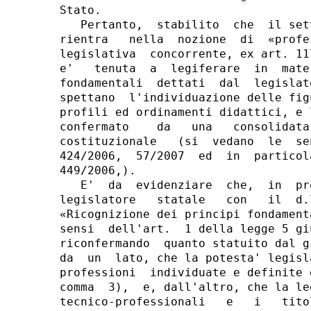
Stato.

   Pertanto,  stabilito  che  il set
rientra   nella  nozione  di  «profe
legislativa  concorrente, ex art. 11
e'   tenuta  a  legiferare  in  mate
fondamentali  dettati  dal  legislat
spettano  l'individuazione delle fig
profili ed ordinamenti didattici, e 
confermato    da   una   consolidata
costituzionale   (si  vedano  le  se
424/2006,  57/2007  ed  in  particol
449/2006,).

   E'  da  evidenziare  che,  in  pr
legislatore   statale   con   il  d.
«Ricognizione dei principi fondament
sensi  dell'art.  1 della legge 5 gi
riconfermando  quanto statuito dal g
da  un  lato, che la potesta' legisl
professioni  individuate e definite 
comma  3),  e, dall'altro, che la le
tecnico-professionali   e   i   tito