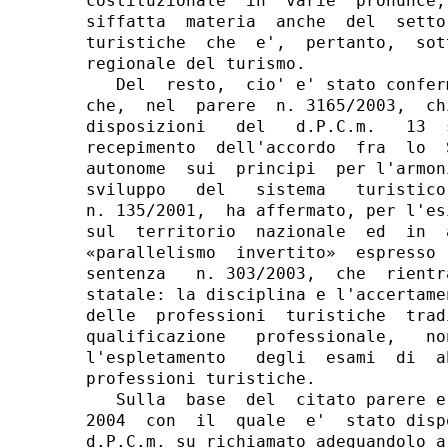
costituzionale  in  varie  pronunce,
siffatta  materia  anche  del  setto
turistiche  che  e',  pertanto,  sot
regionale del turismo.

   Del  resto,  cio' e' stato confer
che,  nel  parere  n. 3165/2003,  ch
disposizioni   del   d.P.C.m.   13  
recepimento  dell'accordo  fra  lo  
autonome  sui  principi  per l'armon
sviluppo   del   sistema   turistico
n. 135/2001,  ha affermato, per l'es
sul  territorio  nazionale  ed  in  
«parallelismo  invertito»  espresso 
sentenza   n. 303/2003,  che  rientr
statale: la disciplina e l'accertame
delle  professioni  turistiche  trad
qualificazione   professionale,   no
l'espletamento   degli  esami  di  a
professioni turistiche.

   Sulla  base  del  citato parere e
2004  con  il  quale  e'  stato disp
d.P.C.m. su richiamato adeguandolo a