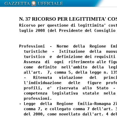
N. 37 RICORSO PER LEGITTIMITA' COST
Ricorso per questione di legittimita' cost
luglio 2008 (del Presidente del Consiglio 
Professioni  -  Norme  della  Regione  Emi
  turistiche  -  Istituzione  della  nuova
  turistico  e  definizione dei requisiti 
  Assenza  di  ogni  riferimento alle figu
  come  definite  nell'ambito  della  legi
  all'art.  7, comma 5, della legge n. 135
  -   Ritenuta   violazione   del   princi
  l'individuazione   delle   figure  profe
  profili,  e'  riservata  allo  Stato  - 
  competenza  legislativa  statale  nella 
  professioni.

- Legge  della  Regione  Emilia-Romagna 27
  comma 7, e collegato comma 7 dell'art. 3
  del 2000, come novellato dall'art. 4 del