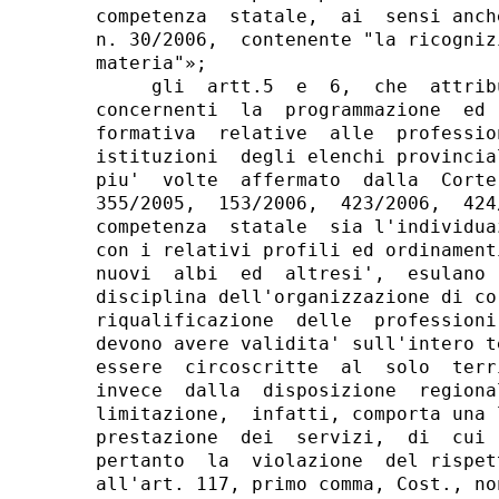
competenza  statale,  ai  sensi anch
n. 30/2006,  contenente "la ricogniz
materia"»;

     gli  artt.5  e  6,  che  attrib
concernenti  la  programmazione  ed 
formativa  relative  alle  professio
istituzioni  degli elenchi provincia
piu'  volte  affermato  dalla  Corte
355/2005,  153/2006,  423/2006,  424
competenza  statale  sia l'individua
con i relativi profili ed ordinament
nuovi  albi  ed  altresi',  esulano 
disciplina dell'organizzazione di co
riqualificazione  delle  professioni
devono avere validita' sull'intero t
essere  circoscritte  al  solo  terr
invece  dalla  disposizione  regiona
limitazione,  infatti, comporta una 
prestazione  dei  servizi,  di  cui 
pertanto  la  violazione  del rispet
all'art. 117, primo comma, Cost., no