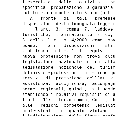
l'esercizio   delle   attivita'   pr
specifica  preparazione  a garanzia 
cui tutela compete allo Stato (art. 
   A   fronte   di   tali   premesse
disposizioni della impugnata legge re
     l'art.  3,  comma  7,  laddove 
turistiche,  l'animatore turistico, 
3  della  l.r.  n. 4/2000  come  nov
esame.   Tali   disposizioni   istit
stabilendo  altresi'  i  requisiti  
nuova  professione  non  trova  alcu
legislazione  nazionale, di cui alla
legislazione  nazionale  del  turism
definisce «professioni turistiche qu
servizi  di  promozione  dell'attivi
assistenza,  accoglienza,  accompagn
norme  regionali, quindi, istituendo
stabilendo i relativi requisiti di a
l'art.  117,  terzo comma, Cost., ch
alle   regioni  competenza  legislat
professioni,  in  quanto  violano  i