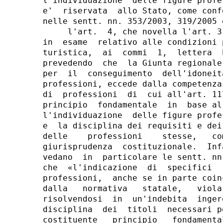
l'individuazione  delle figure profe
e'  riservata  allo Stato, come conf
nelle sentt. nn. 353/2003, 319/2005 e
     l'art.  4, che novella l'art. 3
in  esame  relativo alle condizioni 
turistica,  ai  commi  1,  lettera  
prevedendo  che  la Giunta regionale
per  il  conseguimento  dell'idoneit
professioni, eccede dalla competenza
di  professioni  di  cui all'art. 11
principio  fondamentale  in  base al
l'individuazione  delle figure profe
e  la disciplina dei requisiti e dei
delle    professioni    stesse,   co
giurisprudenza  costituzionale.  Inf
vedano  in  particolare le sentt. nn
che  «l'indicazione  di  specifici  
professioni,  anche se in parte coin
dalla   normativa   statale,   viola
risolvendosi  in  un'indebita  inger
disciplina  dei  titoli  necessari p
costituente   principio   fondamenta