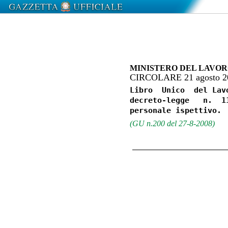
MINISTERO DEL LAVOR
CIRCOLARE 21 agosto 20
Libro  Unico  del Lav
decreto-legge   n.  1
(GU n.200 del 27-8-2008)
                                 Alle     Direzioni    regionali    e
                                 provinciali del lavoro

                                 Alla Direzione generale della tutela
                                 delle condizioni di lavoro

                                 All'INPS    -   Direzione   centrale
                                 vigilanza  sulle entrate ed economia
                                 sommersa

                                 All'INAIL   -   Direzione   centrale
                                 rischi

                                 All'ENPALS  -  Direzione  generale -
                                 Servizio contributi e vigilanza

                                 All'INPGI   -   Direzione   per   la
                                 riscossione    dei    contributi   e
                                 vigilanza

                                 All'IPSEMA   -   Direzione   per  la
                                 riscossione    dei    contributi   e
                                 vigilanza

                                 All'ENASARCO  - Unita' organizzativa
                                 vigilanza e coordinamento

                                 Al Comando carabinieri per la tutela
                                 del lavoro

                                 e  p.c.  Alla  Provincia autonoma di
                                 Bolzano

                                 Alla Provincia Autonoma di Trento

                                 Al Comando generale della Guardia di
                                 finanza

                                 All'Ispettorato regionale del lavoro
                                 di Palermo

                                 All'Ispettorato regionale del lavoro
                                 di Catania

                                 Al  Consiglio  nazionale dell'ordine
                                 dei consulenti del lavoro

                                 Al  Consiglio  nazionale dell'ordine
                                 dei  dottori  commercialisti e degli
                                 esperti contabili

Finalita'.
  Obiettivo  della  presente  circolare  e'  quello di evidenziare al
personale   ispettivo,   anche   al   fine  di  uniformarne  l'azione
sull'intero   territorio   nazionale,  il  radicale  mutamento  delle
attivita'  ispettive  e di vigilanza a seguito della eliminazione dei
libri  paga  e  matricola  e  di altri libri obbligatori e della loro
sostituzione,  a  far data dal 18 agosto 2008, con il libro unico del
lavoro (articoli 39 e 40 del decreto-