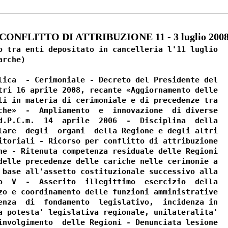
CONFLITTO DI ATTRIBUZIONE 11 - 3 luglio 200
o tra enti depositato in cancelleria l'11 luglio

rche)

lica  - Cerimoniale - Decreto del Presidente del

tri 16 aprile 2008, recante «Aggiornamento delle

li in materia di cerimoniale e di precedenze tra

che»  -  Ampliamento  e  innovazione  di diverse

d.P.C.m.  14  aprile  2006  -  Disciplina  della

lare  degli  organi  della Regione e degli altri

itoriali - Ricorso per conflitto di attribuzione

he - Ritenuta competenza residuale delle Regioni

delle precedenze delle cariche nelle cerimonie a

 base all'assetto costituzionale successivo alla

o  V  -  Asserito  illegittimo  esercizio  della

zo e coordinamento delle funzioni amministrative

enza  di  fondamento  legislativo,  incidenza in

a potesta' legislativa regionale, unilateralita'

involgimento  delle Regioni - Denunciata lesione
