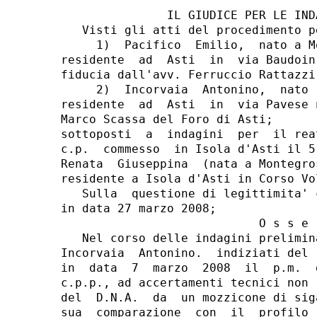
               IL GIUDICE PER LE IND
   Visti gli atti del procedimento p
     1)  Pacifico  Emilio,  nato a M
residente  ad  Asti  in  via Baudoin
fiducia dall'avv. Ferruccio Rattazzi
     2)  Incorvaia  Antonino,  nato 
residente  ad  Asti  in  via Pavese 
Marco Scassa del Foro di Asti;

sottoposti  a  indagini  per  il rea
c.p.  commesso  in Isola d'Asti il 5
Renata  Giuseppina  (nata a Montegro
residente a Isola d'Asti in Corso Vo
   Sulla  questione di legittimita' 
in data 27 marzo 2008;

                            O s s e r
   Nel corso delle indagini prelimin
Incorvaia  Antonino.  indiziati del 
in  data  7  marzo  2008  il  p.m.  
c.p.p., ad accertamenti tecnici non 
del  D.N.A.  da  un mozzicone di sig
sua  comparazione  con  il  profilo 