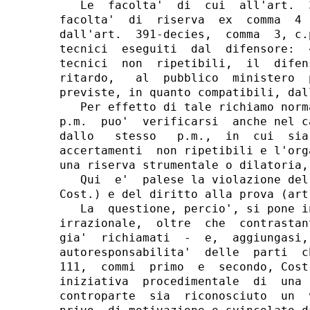
   Le  facolta'  di  cui  all'art.  
facolta'  di  riserva  ex  comma  4 
dall'art.  391-decies,  comma  3, c.
tecnici  eseguiti  dal  difensore:  
tecnici  non  ripetibili,  il  difen
ritardo,   al  pubblico  ministero  
previste, in quanto compatibili, dal
   Per effetto di tale richiamo norm
p.m.  puo'  verificarsi  anche nel c
dallo   stesso   p.m.,  in  cui  sia
accertamenti  non ripetibili e l'org
una riserva strumentale o dilatoria,
   Qui  e'  palese la violazione del
Cost.) e del diritto alla prova (art
   La  questione, percio', si pone i
irrazionale,  oltre  che  contrastan
gia'  richiamati  -  e,  aggiungasi,
autoresponsabilita'  delle  parti  c
111,  commi  primo  e  secondo, Cost
iniziativa  procedimentale  di  una 
controparte  sia  riconosciuto  un  