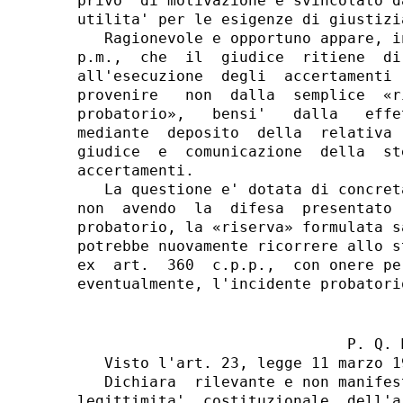
privo  di motivazione e svincolato d
utilita' per le esigenze di giustizia
   Ragionevole e opportuno appare, i
p.m.,  che  il  giudice  ritiene  di
all'esecuzione  degli  accertamenti 
provenire   non  dalla  semplice  «r
probatorio»,   bensi'   dalla   effe
mediante  deposito  della  relativa 
giudice  e  comunicazione  della  st
accertamenti.

   La questione e' dotata di concret
non  avendo  la  difesa  presentato 
probatorio, la «riserva» formulata s
potrebbe nuovamente ricorrere allo s
ex  art.  360  c.p.p.,  con onere pe
                              P. Q. M
   Visto l'art. 23, legge 11 marzo 19
   Dichiara  rilevante e non manifes
legittimita'  costituzionale  dell'a