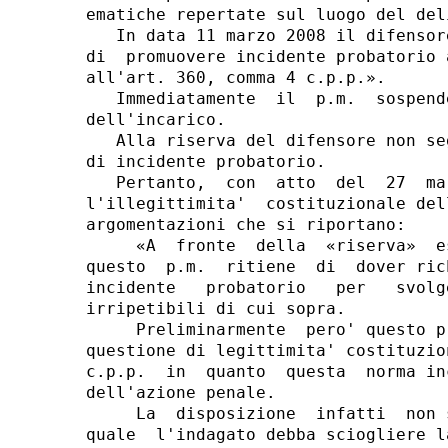
ematiche repertate sul luogo del deli
   In data 11 marzo 2008 il difensor
di  promuovere incidente probatorio 
all'art. 360, comma 4 c.p.p.».

   Immediatamente  il  p.m.  sospend
dell'incarico.

   Alla riserva del difensore non se
di incidente probatorio.

   Pertanto,  con  atto  del  27  ma
l'illegittimita'  costituzionale del
argomentazioni che si riportano:

     «A  fronte  della  «riserva»  e
questo  p.m.  ritiene  di  dover ric
incidente   probatorio   per   svolg
irripetibili di cui sopra.

     Preliminarmente  pero' questo p
questione di legittimita' costituzio
c.p.p.  in  quanto  questa  norma in
dell'azione penale.

     La  disposizione  infatti  non 
quale  l'indagato debba sciogliere l