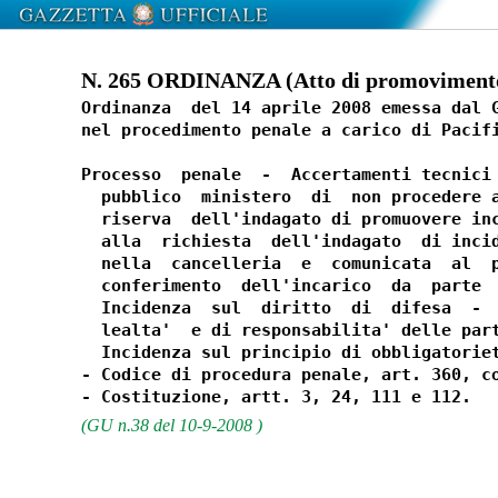
N. 265 ORDINANZA (Atto di promovimento)
Ordinanza  del 14 aprile 2008 emessa dal G
nel procedimento penale a carico di Pacifi
Processo  penale  -  Accertamenti tecnici 
  pubblico  ministero  di  non procedere a
  riserva  dell'indagato di promuovere inc
  alla  richiesta  dell'indagato  di incid
  nella  cancelleria  e  comunicata  al  p
  conferimento  dell'incarico  da  parte  
  Incidenza  sul  diritto  di  difesa  -  
  lealta'  e di responsabilita' delle part
  Incidenza sul principio di obbligatoriet
- Codice di procedura penale, art. 360, co
(GU n.38 del 10-9-2008 )