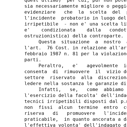
quest'ultimo)  per cui, pur non pote
sia necessariamente migliore o peggi
evidenziare   che  la  scelta  del  
l'incidente  probatorio in luogo del
irripetibile  - non e' una scelta li
e'    condizionata    dalla   condot
ostruzionistica) della controparte.

     Questa  situazione  a  nostro  
l'art.  76 Cost. in relazione all'ar
febbraio 1987 n. 81 per la violazion
parti.

     Peraltro,   e'   agevolmente  i
consenta  di  rimuovere  il  vizio d
settore  riservato  alla  discrezion
ledere nella sostanza le garanzie dif
     Infatti,   se,   come  abbiamo 
l'esercizio della facolta' dell'inda
tecnici irripetibili disposti dal p.
non  fissi  alcun  termine  entro  c
riserva   di   promuovere   l'incide
praticabile,  in quanto ancorata a d
l'effettiva volonta' dell'indagato d