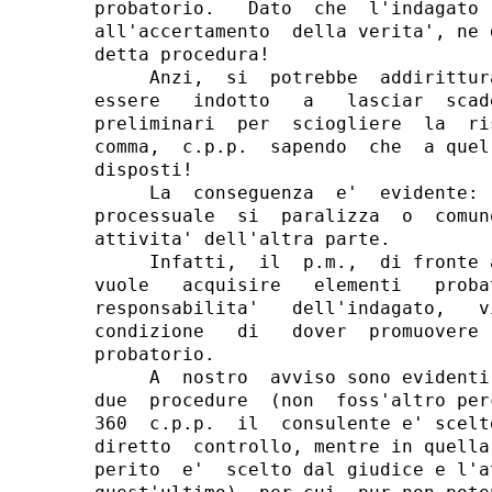
probatorio.   Dato  che  l'indagato 
all'accertamento  della verita', ne 
detta procedura!

     Anzi,  si  potrebbe  addirittur
essere   indotto   a   lasciar  scad
preliminari  per  sciogliere  la  ri
comma,  c.p.p.  sapendo  che  a quel
disposti!

     La  conseguenza  e'  evidente: 
processuale  si  paralizza  o  comun
attivita' dell'altra parte.

     Infatti,  il  p.m.,  di fronte 
vuole   acquisire   elementi   proba
responsabilita'   dell'indagato,   v
condizione   di   dover  promuovere 
probatorio.

     A  nostro  avviso sono evidenti
due  procedure  (non  foss'altro per
360  c.p.p.  il  consulente e' scelt
diretto  controllo, mentre in quella
perito  e'  scelto dal giudice e l'a