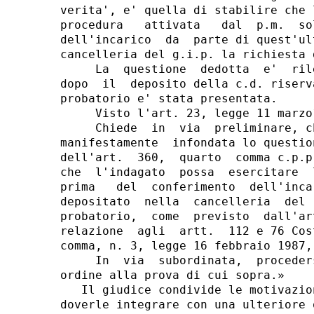
verita', e' quella di stabilire che 
procedura   attivata   dal  p.m.  so
dell'incarico  da  parte di quest'ul
cancelleria del g.i.p. la richiesta 
     La  questione  dedotta  e'  ril
dopo  il  deposito della c.d. riserv
probatorio e' stata presentata.

     Visto l'art. 23, legge 11 marzo1
     Chiede  in  via  preliminare, c
manifestamente  infondata lo questio
dell'art.  360,  quarto  comma c.p.p
che  l'indagato  possa  esercitare  
prima   del  conferimento  dell'inca
depositato  nella  cancelleria  del 
probatorio,  come  previsto  dall'ar
relazione  agli  artt.  112 e 76 Cos
comma, n. 3, legge 16 febbraio 1987, 
     In  via  subordinata,  proceder
ordine alla prova di cui sopra.»

   Il giudice condivide le motivazio
doverle integrare con una ulteriore 