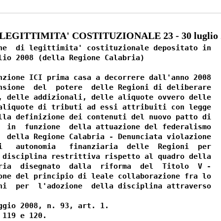
LEGITTIMITA' COSTITUZIONALE 23 - 30 luglio 
ne  di legittimita' costituzionale depositato in

lio 2008 (della Regione Calabria)

nzione ICI prima casa a decorrere dall'anno 2008

nsione  del  potere  delle Regioni di deliberare

, delle addizionali, delle aliquote ovvero delle

aliquote di tributi ad essi attribuiti con legge

lla definizione dei contenuti del nuovo patto di

  in  funzione  della attuazione del federalismo

  della Regione Calabria - Denunciata violazione

i   autonomia   finanziaria  delle  Regioni  per

 disciplina restrittiva rispetto al quadro della

ria  disegnato  dalla  riforma  del  Titolo  V -

one del principio di leale collaborazione fra lo

ni  per  l'adozione  della disciplina attraverso

ggio 2008, n. 93, art. 1.
