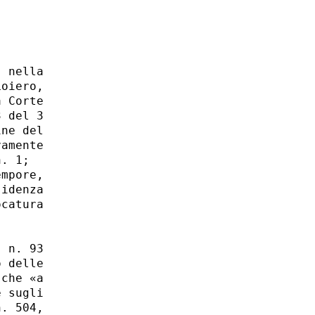
  infatti  l'acquisizione  di  una minore
imposta,  calcolata  in  un ammontare pari ad 1.700 milioni di €
(cfr.  art. 1, comma 4). In tal senso, la relativa carenza di risorse
finanziarie  in  capo  ai  Comuni  si pone - di per se' - in evidente
contrasto  con  la previsione di cui all'art. 119 Cost., commi 2 e 4,
ai sensi dei quali «i Comuni [...] dispongono di compartecipazioni al
gettito  di tributi erariali riferibile al loro territorio», le quali
«consentono  ai  comuni [...] di finanziare integralmente le funzioni
pubbliche  loro attribuite». Lo schema delineato dal riformato Titolo
V,  Parte  II, della Costituzione in materia di autonomia finanziaria
degli  EE.LL. (art. 119 Cost., comma 1) presuppone che sia garantita,
infatti,  la  autonomia  delle risorse finanziarie degli stessi (art.
119 Cost., comma 2).
   In  tal senso la norma in esame contempla la misura del «rimbor