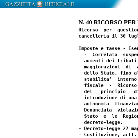
N. 40 RICORSO PER 
Ricorso  per  questio
cancelleria il 30 lug
Imposte e tasse - Ese
  -  Correlata  sospe
  aumenti dei tributi
  maggiorazioni  di  
  dello Stato, fino a
  stabilita'  interno
  fiscale  -  Ricorso
  del   principio   d
  introduzione di una
  autonomia  finanzia
  Denunciata  violazi
  Stato  e  le  Regio
  decreto-legge.

- Decreto-legge 27 ma