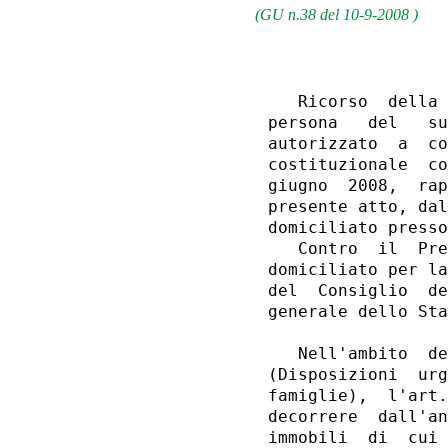
(GU n.38 del 10-9-2008 )
   Ricorso  della  Regione  Calabria (c.f. e p.i. 02205340793), nella
persona   del   suo   presidente  pro  tempore,  on.  Agazio  Loiero,
autorizzato  a  costituirsi  in giudizio innanzi codesta ecc.ma Corte
costituzionale  con deliberazione della giunta regionale n. 393 del 3
giugno  2008,  rappresentato  e  difeso, giusta procura a margine del
presente atto, dall'avv. prof. Giovanni Pitruzzella, ed elettivamente
domiciliato presso il suo studio in Roma, piazza della Marina n. 1;
   Contro  il  Presidente  del  Consiglio  dei  ministri pro tempore,
domiciliato per la carica in Roma, presso gli Uffici della Presidenza
del  Consiglio  dei ministri, Palazzo Chigi, e difeso dall'Avvocatura
generale dello Stato.
                              F a t t o
   Nell'ambito  delle previsioni di cui al d.1. 27 maggio 2008, n. 93
(Disposizioni  urgenti  per salvaguardare il potere di acquisto delle
famiglie),  l'art.  1  (Esenzione  ICI  prima casa) stabilisce che «a
decorrere  dall'anno  2008  e'  esclusa  dall'imposta  comunale sugli
immobili  di  cui  al  decreto  legislativo 30 dicembre 1992, n. 504,
l'unita'  immobiliare  adibita  ad abitazione principale del soggetto
passivo.  Per unita' immobiliare adibita ad abitazione principale del
soggetto  passivo  si  intende  quella  considerata tale ai sensi del
decreto   legislativo   30   dicembre   1992,  n. 504,  e  successive
modificazioni,  nonche'  quelle  ad  esse  assimilate  dal comune con
regolamento  vigente  alla  data  di  entrata  in vigore del presente
decreto,  ad  eccezione  di quelle di categoria catastale A1, A8 e A9
per   le   quali   continua  ad  applicarsi  la  detrazione  prevista
dall'articolo  8,  commi  2  e 3, del citato decreto n. 504 del 1992.
L'esenzione  si  applica  altresi' nei casi previsti dall'articolo 6,
comma  3-bis,  e  dall'articolo  8,  comma 4, del decreto legislativo
n. 504  del  1992,  e successive modificazioni; sono conseguentemente
abrogati  il  comma  4  dell'articolo  6  ed  i  commi  2-bis e 2-ter
dell'articolo 8 del citato decreto n. 504 del 1992».
   In  particolare,  ai  sensi  del  comma  4, «La minore imposta che
deriva  da1l'app1icazione dei commi 1, 2 e 3, pari a 1.700 milioni di
euro  a decorrere dall'anno 2008, e' rimborsata ai singoli comuni, in
aggiunta  a  quella  prevista  dal  comma  2-bis  dell'articolo 8 del
decreto  legislativo  n. 504  del  1992,  introdotto dall'articolo 1,
comma  5,  della  legge  24 dicembre 2007, n. 244. A tale fine, nello
stato  di  previsione  del Ministero dell'interno l'apposito fondo e'
integrato  di  un  importo  pari a quanto sopra st