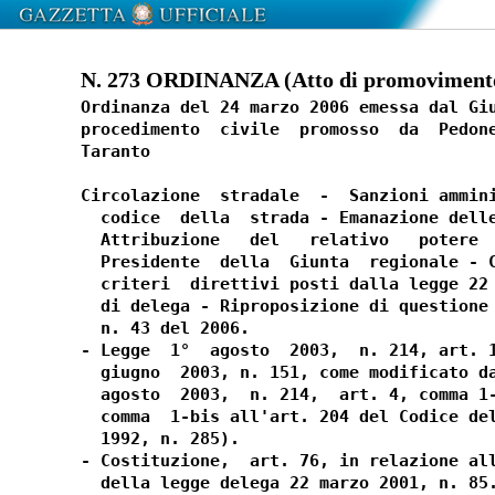
N. 273 ORDINANZA (Atto di promovimento)
Ordinanza del 24 marzo 2006 emessa dal Giu
procedimento  civile  promosso  da  Pedone
Taranto

Circolazione  stradale  -  Sanzioni ammini
  codice  della  strada - Emanazione delle
  Attribuzione   del   relativo   potere  
  Presidente  della  Giunta  regionale - C
  criteri  direttivi posti dalla legge 22 
  di delega - Riproposizione di questione 
  n. 43 del 2006.

- Legge  1°  agosto  2003,  n. 214, art. 1
  giugno  2003, n. 151, come modificato da
  agosto  2003,  n. 214,  art. 4, comma 1-
  comma  1-bis all'art. 204 del Codice del
  1992, n. 285).

- Costituzione,  art. 76, in relazione all