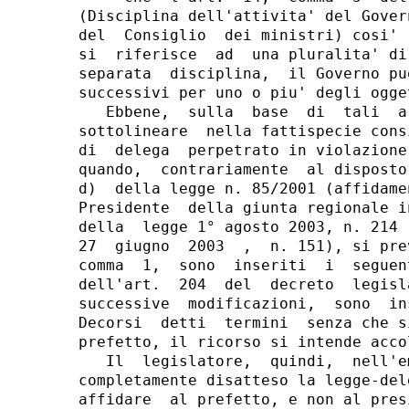
(Disciplina dell'attivita' del Gover
del  Consiglio  dei ministri) cosi' 
si  riferisce  ad  una pluralita' di
separata  disciplina,  il Governo pu
successivi per uno o piu' degli ogge
   Ebbene,  sulla  base  di  tali  a
sottolineare  nella fattispecie cons
di  delega  perpetrato in violazione
quando,  contrariamente  al disposto
d)  della legge n. 85/2001 (affidame
Presidente  della giunta regionale i
della  legge 1° agosto 2003, n. 214 
27  giugno  2003  ,  n. 151), si pre
comma  1,  sono  inseriti  i  seguen
dell'art.  204  del  decreto  legisl
successive  modificazioni,  sono  in
Decorsi  detti  termini  senza che s
prefetto, il ricorso si intende accol
   Il  legislatore,  quindi,  nell'e
completamente disatteso la legge-del
affidare  al prefetto, e non al pres