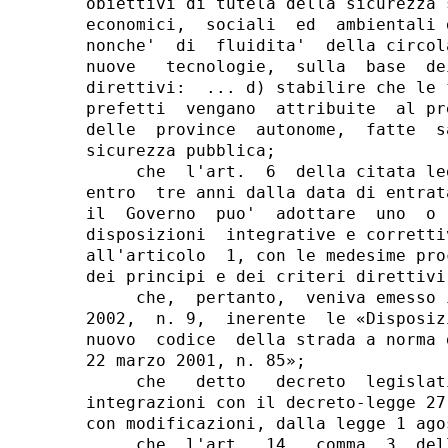
obiettivi di tutela della sicurezza 
economici,  sociali  ed  ambientali 
nonche'  di  fluidita'  della circol
nuove   tecnologie,  sulla  base  de
direttivi:  ... d) stabilire che le 
prefetti  vengano  attribuite  al pr
delle  province  autonome,  fatte  s
sicurezza pubblica;

     che  l'art.  6  della citata le
entro  tre anni dalla data di entrat
il  Governo  puo'  adottare  uno  o 
disposizioni  integrative e corretti
all'articolo  1, con le medesime pro
dei principi e dei criteri direttivi
     che,  pertanto,  veniva emesso 
2002,  n. 9,  inerente  le «Disposiz
nuovo  codice  della strada a norma 
22 marzo 2001, n. 85»;

     che   detto   decreto  legislat
integrazioni con il decreto-legge 27
con modificazioni, dalla legge 1 ago
     che  l'art.  14,  comma  3  del