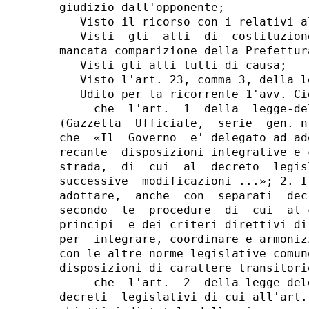
giudizio dall'opponente;

   Visto il ricorso con i relativi al
   Visti  gli  atti  di  costituzion
mancata comparizione della Prefettur
   Visti gli atti tutti di causa;

   Visto l'art. 23, comma 3, della l
   Udito per la ricorrente 1'avv. Ci
     che  l'art.  1  della  legge-de
(Gazzetta  Ufficiale,  serie  gen. n
che  «Il  Governo  e' delegato ad ad
recante  disposizioni integrative e 
strada,  di  cui  al  decreto  legis
successive  modificazioni ...»; 2. I
adottare,  anche  con  separati  dec
secondo  le  procedure  di  cui  al 
principi  e dei criteri direttivi di
per  integrare, coordinare e armoniz
con le altre norme legislative comun
disposizioni di carattere transitorio
     che  l'art.  2  della legge del
decreti  legislativi di cui all'art.