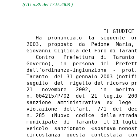
(GU n.39 del 17-9-2008 )
                         IL GIUDICE D
   Ha  pronunciato  la  seguente  or
2003,  proposto  da  Pedone  Maria, 
Giovanni Cigliola del Foro di Taranto
   Contro   Prefettura  di  Taranto 
Governo),  in  persona  del  Prefett
dell'ordinanza-ingiunzione  -  prot.
Taranto  del 31 gennaio 2003 (notifi
seguito  del  rigetto del ricorso pr
21   novembre   2002,   in   merito 
n. 004215/P/02  del  21  luglio  200
sanzione  amministrativa  ex  lege  
violazione  dell'art.  7/1  del  dec
n. 285  (Nuovo  codice  della strada
municipale  di  Taranto  il 21 lugli
veicolo  sanzionato  «sostava nonost
circostanza  questa  contestata  con