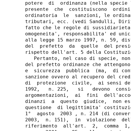
potere  di  ordinanza (nella specie 
presente  che  costituiscono  ordini
ordinatoria  le  sanzioni, le ordina
tributari, ecc. (vedi Sandulli, Diri
fatto che le regole di sussidiarieta
omogeneita', responsabilita' ed unic
alla legge 15 marzo 1997, n. 59, dis
del  prefetto  da  quelle  del presi
rispetto dell'art. 5 della Costituzio
   Pertanto, nel caso di specie, non
del prefetto ordinanze che attengono
e  sicurezza  pubblica  (ma,  di con
sanzione ovvero al recupero del cred
di  protezione  civile,  ai sensi de
1992,   n. 225,   si   devono  consi
argomentazioni,  ai  fini  dell'acco
dinanzi  a  questo  giudice,  non es
questione  di legittimita' costituzi
1°  agosto  2003 , n. 214 (di conver
2003,  n. 151),  in  violazione  del
riferimento  all'art.  2,  comma  1,