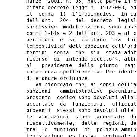
marzo  2001, n. 85, nella parte in c
citato decreto-legge n. 151/2003, ed
il  comma  1)  1'1-quinquies,  in cu
dell'art.  204  del  decreto  legisl
successive  modificazioni, sono inse
commi 1-bis e 2 dell'art. 203 e al c
perentori  e  si  cumulano  tra  lor
tempestivita' dell'adozione dell'ord
termini  senza  che  sia  stata adot
ricorso  di  intende accolto"», attr
al   presidente  della  giunta  regi
competenza spetterebbe al Presidente
di emanare ordinanze.

   Va ricordato che, ai sensi dell'a
sanzioni   amministrative  pecuniari
presente  codice sono devoluti allo 
accertate  da  funzionari,  ufficial
proventi  stessi sono devoluti alle 
le  violazioni  siano  accertate  da
rispettivamente,  delle  regioni, de
tra  le  funzioni  di  polizia ammin
legislazione  esclusiva  regionale (