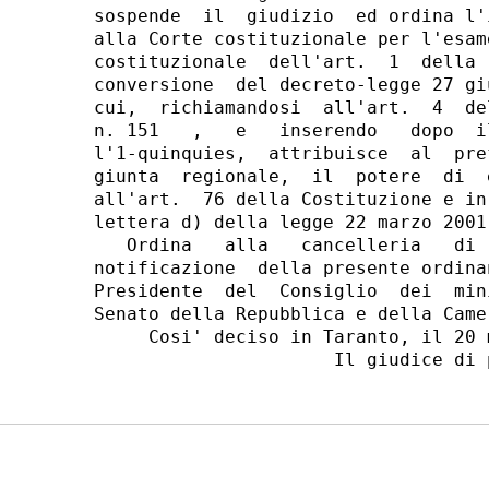
sospende  il  giudizio  ed ordina l'
alla Corte costituzionale per l'esam
costituzionale  dell'art.  1  della 
conversione  del decreto-legge 27 gi
cui,  richiamandosi  all'art.  4  de
n. 151   ,   e   inserendo   dopo  i
l'1-quinquies,  attribuisce  al  pre
giunta  regionale,  il  potere  di  
all'art.  76 della Costituzione e in
lettera d) della legge 22 marzo 2001,
   Ordina   alla   cancelleria   di 
notificazione  della presente ordina
Presidente  del  Consiglio  dei  min
Senato della Repubblica e della Came
     Cosi' deciso in Taranto, il 20 m