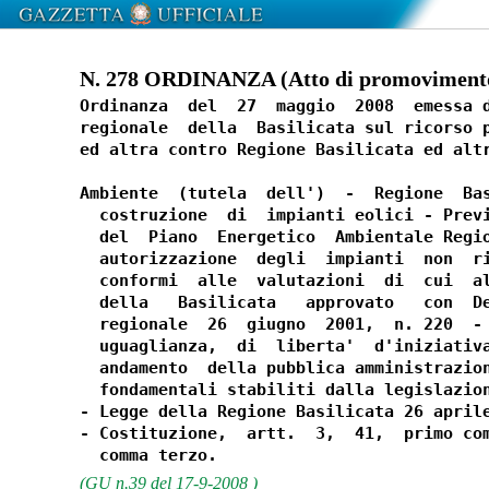
N. 278 ORDINANZA (Atto di promovimento)
Ordinanza  del  27  maggio  2008  emessa d
regionale  della  Basilicata sul ricorso p
ed altra contro Regione Basilicata ed altr
Ambiente  (tutela  dell')  -  Regione  Bas
  costruzione  di  impianti eolici - Previ
  del  Piano  Energetico  Ambientale Regio
  autorizzazione  degli  impianti  non  ri
  conformi  alle  valutazioni  di  cui  al
  della   Basilicata   approvato   con  De
  regionale  26  giugno  2001,  n. 220  - 
  uguaglianza,  di  liberta'  d'iniziativa
  andamento  della pubblica amministrazion
  fondamentali stabiliti dalla legislazion
- Legge della Regione Basilicata 26 aprile
- Costituzione,  artt.  3,  41,  primo com
(GU n.39 del 17-9-2008 )