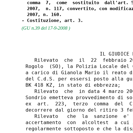
  comma  7,  come  sostituito  dall'art. 5
  2007,  n. 117, convertito, con modificaz
  2007, n. 160.

(GU n.39 del 17-9-2008 )
                         IL GIUDICE D
   Rilevato  che  il  22  febbraio 2
Rogolo  (SO), la Polizia Locale del 
a carico di Gianola Mario il reato d
del C.d.S. per essersi posto alla gu
BK 418 KZ, in stato di ebbrezza;

   Rilevato  che  in data 4 marzo 20
Sondrio emetteva provvedimento di so
ex  art.  223,  terzo  comma  del  C
decorrere dal giorno del ritiro 3 fe
   Rilevato   che  la  sanzione  e' 
accertamento  con  alcoltest  a cui 
regolarmente sottoposto e che la dis