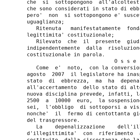
che  si  sottopongono  all'alcoltest
che sono considerati in stato di ebb
pero'  non  si sottopongono e' susce
uguaglianza;

   Ritenuta   manifestatamente  fond
legittimita' costituzionale;

   Rilevato  che  il  presente  giud
indipendentemente  dalla  risoluzion
costituzionale in parola.

                            O s s e r
   Come  e'  noto,  con la conversio
agosto  2007  il legislatore ha inas
stato  di  ebbrezza,  ma  ha  depena
all'accertamento  dello stato di alt
nuova disciplina prevede, infatti, l
2500  a  10000  euro,  la sospension
sei,  l'obbligo  di sottoporsi a vis
nonche'  il  fermo di centottanta gi
del trasgressore.

   La    depenalizzazione    dell'il
d'illegittimita'  con  riferimento  
costituito  dalla circostanza che la