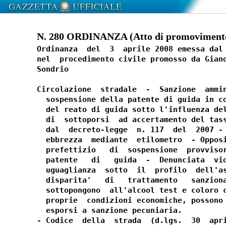
N. 280 ORDINANZA (Atto di promovimento)
Ordinanza  del  3  aprile 2008 emessa dal 
nel  procedimento civile promosso da Giano
Sondrio

Circolazione  stradale  -  Sanzione  ammin
  sospensione della patente di guida in co
  del reato di guida sotto l'influenza del
  di  sottoporsi  ad accertamento del tass
  dal  decreto-legge  n. 117  del  2007 - 
  ebbrezza  mediante  etilometro  - Opposi
  prefettizio   di  sospensione  provvisor
  patente   di   guida  -  Denunciata  vio
  uguaglianza  sotto  il  profilo  dell'as
  disparita'   di   trattamento   sanziona
  sottopongono  all'alcool test e coloro c
  proprie  condizioni economiche, possono 
  esporsi a sanzione pecuniaria.

- Codice  della  strada  (d.lgs.  30  apri