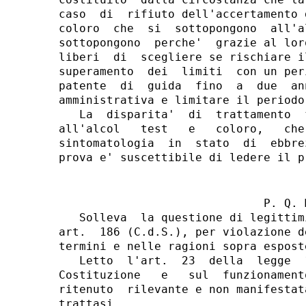
caso  di  rifiuto dell'accertamento 
coloro  che  si  sottopongono  all'a
sottopongono  perche'  grazie al lor
liberi  di  scegliere se rischiare i
superamento  dei  limiti  con un per
patente  di  guida  fino  a  due  an
amministrativa e limitare il periodo
   La  disparita'  di  trattamento  
all'alcol   test   e   coloro,   che
sintomatologia  in  stato  di  ebbre
                              P. Q. M
   Solleva  la questione di legittim
art.  186 (C.d.S.), per violazione d
termini e nelle ragioni sopra esposte
   Letto  l'art.  23  della  legge  
Costituzione   e   sul  funzionament
ritenuto  rilevante e non manifestat
trattasi.
