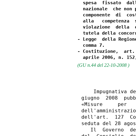
  spesa  fissato  dal
  nazionale  che non 
  componente  di  cos
  alla   competenza  
  violazione  della  
  tutela della concor
- Legge  della Region
  comma 7.

- Costituzione,  art.
(GU n.44 del 22-10-2008 )
    Impugnativa de
giugno  2008  pubb
«Misure     per   
dell'amministrazio
dell'art.  127  Co
seduta del 28 agos
   Il  Governo  de