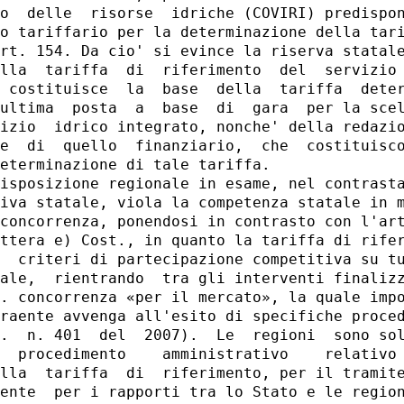
o  delle  risorse  idriche (COVIRI) predispon
o tariffario per la determinazione della tari
rt. 154. Da cio' si evince la riserva statale
lla  tariffa  di  riferimento  del  servizio 
 costituisce  la  base  della  tariffa  deter
ultima  posta  a  base  di  gara  per la scel
izio  idrico integrato, nonche' della redazio
e  di  quello  finanziario,  che  costituisco
eterminazione di tale tariffa.

isposizione regionale in esame, nel contrasta
iva statale, viola la competenza statale in m
concorrenza, ponendosi in contrasto con l'art
ttera e) Cost., in quanto la tariffa di rifer
  criteri di partecipazione competitiva su tu
ale,  rientrando  tra gli interventi finalizz
. concorrenza «per il mercato», la quale impo
raente avvenga all'esito di specifiche proced
.  n. 401  del  2007).  Le  regioni  sono sol
  procedimento    amministrativo    relativo 
lla  tariffa  di  riferimento, per il tramite
ente  per i rapporti tra lo Stato e le region