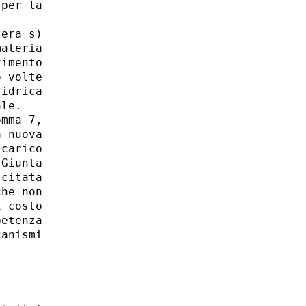
per la

era s)

ateria

imento

 volte

idrica

le.

mma 7,

 nuova

carico

Giunta

citata

he non

 costo

etenza

anismi
