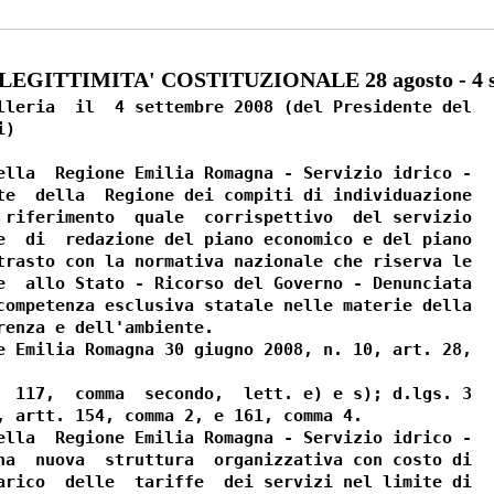
LEGITTIMITA' COSTITUZIONALE 28 agosto - 4 s
lleria  il  4 settembre 2008 (del Presidente del

)

ella  Regione Emilia Romagna - Servizio idrico -

te  della  Regione dei compiti di individuazione

 riferimento  quale  corrispettivo  del servizio

e  di  redazione del piano economico e del piano

trasto con la normativa nazionale che riserva le

e  allo Stato - Ricorso del Governo - Denunciata

competenza esclusiva statale nelle materie della

renza e dell'ambiente.

e Emilia Romagna 30 giugno 2008, n. 10, art. 28,

  117,  comma  secondo,  lett. e) e s); d.lgs. 3

, artt. 154, comma 2, e 161, comma 4.

ella  Regione Emilia Romagna - Servizio idrico -

na  nuova  struttura  organizzativa con costo di

arico  delle  tariffe  dei servizi nel limite di
