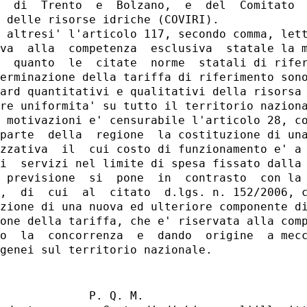
  di  Trento  e  Bolzano,  e  del  Comitato  
 delle risorse idriche (COVIRI).

 altresi' l'articolo 117, secondo comma, lett
va  alla  competenza  esclusiva  statale la m
  quanto  le  citate  norme  statali di rifer
erminazione della tariffa di riferimento sono
ard quantitativi e qualitativi della risorsa 
re uniformita' su tutto il territorio naziona
 motivazioni e' censurabile l'articolo 28, co
parte  della  regione  la costituzione di una
zzativa  il  cui costo di funzionamento e' a 
i  servizi nel limite di spesa fissato dalla 
 previsione  si  pone  in  contrasto  con la 
,  di  cui  al  citato  d.lgs. n. 152/2006, c
zione di una nuova ed ulteriore componente di
one della tariffa, che e' riservata alla comp
o  la  concorrenza  e  dando  origine  a mecc
             P. Q. M.
