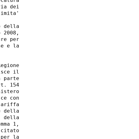
catura

ia dei

imita'

 della

 2008,

re per

e e la

egione

sce il

 parte

t. 154

istero

ce con

ariffa

 della

 della

mma 1,

citato

per la
