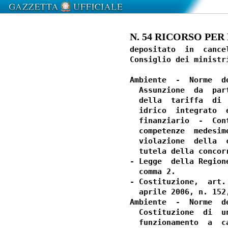
N. 54 RICORSO PER 
depositato  in  cance
Consiglio dei ministri
Ambiente  -  Norme  d
  Assunzione  da  par
  della  tariffa  di 
  idrico  integrato  
  finanziario  -  Con
  competenze  medesim
  violazione  della  
  tutela della concor
- Legge  della Region
  comma 2.

- Costituzione,  art.
  aprile 2006, n. 152
Ambiente  -  Norme  d
  Costituzione  di  u
  funzionamento  a  c