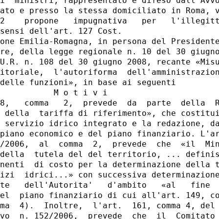
i  ministri, rappresentato e difeso dall'Avvo
ato e presso la stessa domiciliato in Roma, v
2    propone   impugnativa   per   l'illegitt
sensi dell'art. 127 Cost.

one Emilia-Romagna, in persona del Presidente
re, della legge regionale n. 10 del 30 giugno
U.R. n. 108 del 30 giugno 2008, recante «Misu
itoriale,  l'autoriforma  dell'amministrazion
delle funzioni», in base ai seguenti

           M o t i v i

8,   comma   2,  prevede  da  parte  della  R
 della  tariffa di riferimento», che costitui
 servizio idrico integrato e la redazione, da
piano economico e del piano finanziario. L'ar
/2006,  al  comma  2,  prevede  che  «il  Min
della  tutela del del territorio, ... definis
nenti  di costo per la determinazione della t
izi  idrici...» con successiva determinazione
te   dell'Autorita'   d'ambito   «al   fine  
el  piano finanziario di cui all'art. 149, co
ma  4).  Inoltre,  l'art.  161, comma 4, del 
vo  n. 152/2006,  prevede  che  il  Comitato 