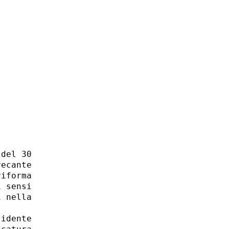
del 30

ecante

iforma

 sensi

 nella

idente
