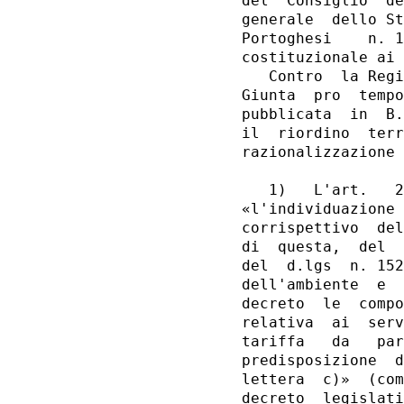
del  Consiglio  de
generale  dello St
Portoghesi    n. 1
costituzionale ai 
   Contro  la Regi
Giunta  pro  tempo
pubblicata  in  B.
il  riordino  terr
razionalizzazione 
                  
   1)   L'art.   2
«l'individuazione 
corrispettivo  del
di  questa,  del  
del  d.lgs  n. 152
dell'ambiente  e  
decreto  le  compo
relativa  ai  serv
tariffa   da   par
predisposizione  d
lettera  c)»  (com
decreto  legislati