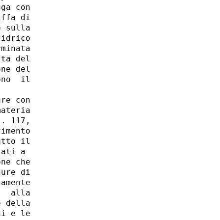
ga con

ffa di

 sulla

idrico

minata

ta del

ne del

no  il

re con

ateria

. 117,

imento

tto il

ati a

ne che

ure di

amente

  alla

 della

i e le
