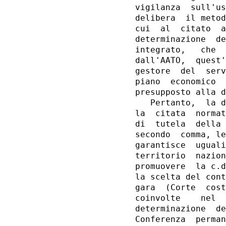
vigilanza  sull'us
delibera  il metod
cui  al  citato  a
determinazione  de
integrato,   che  
dall'AATO,  quest'
gestore  del  serv
piano  economico  
presupposto alla d
   Pertanto,  la d
la  citata  normat
di  tutela  della 
secondo  comma, le
garantisce  uguali
territorio  nazion
promuovere  la c.d
la scelta del cont
gara  (Corte  cost
coinvolte    nel  
determinazione  de
Conferenza  perman