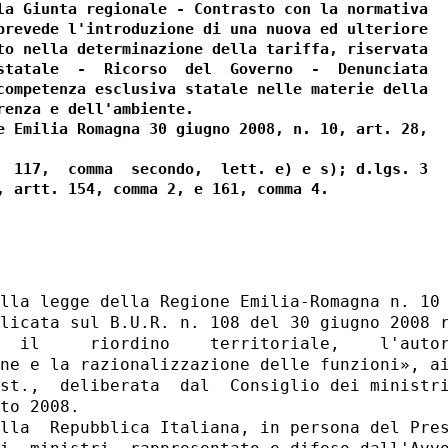
la Giunta regionale - Contrasto con la normativa

prevede l'introduzione di una nuova ed ulteriore

to nella determinazione della tariffa, riservata

statale  -  Ricorso  del  Governo  -  Denunciata

competenza esclusiva statale nelle materie della

renza e dell'ambiente.

e Emilia Romagna 30 giugno 2008, n. 10, art. 28,

  117,  comma  secondo,  lett. e) e s); d.lgs. 3

lla legge della Regione Emilia-Romagna n. 10 
licata sul B.U.R. n. 108 del 30 giugno 2008 r
  il     riordino    territoriale,    l'autor
ne e la razionalizzazione delle funzioni», ai
st.,  deliberata  dal  Consiglio dei ministri
to 2008.

lla  Repubblica Italiana, in persona del Pres