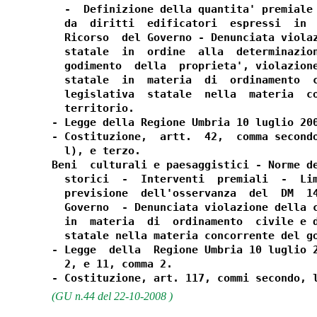
  -  Definizione della quantita' premiale 
  da  diritti  edificatori  espressi  in  
  Ricorso  del Governo - Denunciata violaz
  statale  in  ordine  alla  determinazion
  godimento  della  proprieta', violazione
  statale  in  materia  di  ordinamento  c
  legislativa  statale  nella  materia  co
  territorio.

- Legge della Regione Umbria 10 luglio 200
- Costituzione,  artt.  42,  comma secondo
  l), e terzo.

Beni  culturali e paesaggistici - Norme de
  storici  -  Interventi  premiali  -  Lim
  previsione  dell'osservanza  del  DM  14
  Governo  - Denunciata violazione della c
  in  materia  di  ordinamento  civile e d
  statale nella materia concorrente del go
- Legge  della  Regione Umbria 10 luglio 2
  2, e 11, comma 2.

(GU n.44 del 22-10-2008 )