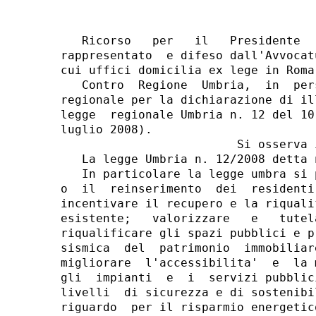
   Ricorso   per   il   Presidente   del   Consiglio   dei  ministri,
rappresentato  e difeso dall'Avvocatura generale dello Stato presso i
cui uffici domicilia ex lege in Roma, alla via dei Portoghesi, 12;
   Contro  Regione  Umbria,  in  persona  del Presidente della Giunta
regionale per la dichiarazione di illegittimita' costituzionale della
legge  regionale Umbria n. 12 del 10 luglio 2008 (B.u.r. n. 33 del 16
luglio 2008).
                         Si osserva in fatto
   La legge Umbria n. 12/2008 detta norme per i centri storici.
   In particolare la legge umbra si propone di favorire la permanenza
o  il  reinserimento  dei  residenti  e  degli  operatori  economici;
incentivare il recupero e la riqualificazione del patrimonio edilizio
esistente;   valorizzare   e   tutelare   gli   edifici   di  pregio;
riqualificare gli spazi pubblici e privati; ridurre la vulnerabilita'
sismica  del  patrimonio  immobiliare  e  la  vulnerabilita'  urbana;
migliorare  l'accessibilita'  e  la mobilita'; adeguare i fabbricati,
gli  impianti  e  i  servizi pubblici, al fine di conseguire adeguati
livelli  di sicurezza e di sostenibilita' ambientale, con particolare
riguardo  per il risparmio energetico, l'uso contenuto delle risorse,
la  riduzione  degli  inquinamenti  e la cura estetica dei manufatti;
raggiungere,  negli  spazi pubblici, livelli di sicurezza adeguati ai
bisogni  delle  diverse  fasce  di  eta'  e dei soggetti diversamente
abili;   mantenere,  insediare  e  valorizzare  attivita'  artigiane,
turistico-ricettive,  direzionali,  commerciali, di servizi, sociali,
ricreative,  culturali  e  artistiche;  curare  l'immagine del centro
storico  come  componente  del paesaggio; migliorare la fruizione dei
beni  culturali  e dei luoghi storico-artistici; individuare percorsi
culturali  e  museali  definendo modalita' di gestione che assicurino
l'autofinanziamento;  realizzazione  di punti informativi quali porte
di accesso ai servizi e alle reti turistico-ricettive.
   Determinati comuni, con popolazione superiore a diecimila abitanti
o  il  cui  centro storico sia piu' ampio di 14 ettari, sono tenuti a
redigere  un  quadro strategico di valorizzazione dei centri storici.
Per  i  restanti  comuni  la  redazione  del quadro strategico non e'
obbligatorio.
   All'interno  dei centri storici, possono essere individuati ambiti
di  rivitalizzazione  prioritaria (ARP), tra quelli caratterizzati da
degrado  edilizio,  urbanistico,  ambientale,  economico,  sociale  e
funzionale.  In  tali  ambiti  i  comuni  possono  attuare  programmi
urbanistici,   piani   attuativi   e   programmi   urbani   complessi
comprendenti   interventi   di  restauro,  risanamento  conservativo,
ristrutturazione edilizia o urbanistica di edifici od isolati.
                        Si osserva in diritto
   Della   legge   regionale   de   quo   non  e'  indicata  la  base
costituzionale; si deve pertanto procedere per ipotesi, per ritornare
sull'argomento quando la regione avra' dispiegato le proprie ragioni.
   Si  prendono  pertanto  in esame le possibili basi costituzionali,
per  poi  verificare  se la potesta' legislativa, nella ipotesi della
sua sussistenza, sia stata esercitata correttamente.
   La    legge   regionale   presenta   aspetti   di   illegittimita'
costituzionale  relativamente  a numerose disposizioni che di seguito
saranno  richiamate  in relazione ai parametri costituzionali ed alle
norme interposte.
   La  valorizzazione  (e  prima  ancora,  sia  pure nominalmente, la
tutela,  cui  la  legge  regionale dedica accenni) dei centri storici
viene  perseguita  dalla  legge  medesima  in  una  prospettiva tutta
interna  al governo del territorio, prescindendo dalla considerazione
dell'esistenza  dalla  normativa  statale  in  materia  di  tutela  e
valorizzazione  del  patrimonio culturale (Codice dei Beni culturali,
d.lgs. 22 gennaio 2004, n. 42) che disciplina obbiettivi, strumenti e
moduli   procedimentali   di   esercizio   delle  relative  attivita'
amministrative.
   Dal  punto  di  vista  delle  qualificazioni  giuridiche, i centri
storici  sono,  prima  di  tutto,  un'importantissima  componente del
patrimonio culturale, quale luogo privilegiato di ubicazione dei beni
culturali,   individuati   con  provvedimenti  statali  (mediante  le
dichiarazioni    di    interesse   storico-artistico,   archeologico,
storico-relazionale  e, per i beni di appartenenza pubblica, mediante
le  corrispondenti verifiche dell'interesse culturale) e disciplinati
dalle disposizioni della Parte II del Codice dei beni culturali e del
paesaggio.  I centri storici sono quindi da considerarsi alla stregua
di  «beni culturali complessi», tutelabili nell'insieme a prescindere
dalla   qualificazione  dei  singoli  immobili  rinvenibili  al  loro
interno, inoltre, di regola, essi stessi, nel loro insieme, sono beni
paesaggistici,  ai  sensi  delle  disposizioni  della  Parte  III del
predetto  Codice, il quale ribadisce che, nell'ambito della tipologia
dei  beni  paesaggistici  costituita da «i complessi di cose immobili
che  compongono  un  caratteristico  aspetto avente valore estetico e
tradizionale» devono intendersi «inclusi i centri e i nuclei storici»
(articolo 136, lettera c).
   In  pa