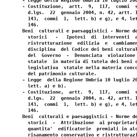
- Legge della Regione Umbria 10 luglio 200
- Costituzione,  artt.  9,  117,  commi  s
  d.lgs.  22  gennaio 2004, n. 42, artt. 1
  143,  commi  1,  lett. b) e g), e 4, let
  146.

Beni  culturali e paesaggistici - Norme de
  storici   -   Ipotesi  di  interventi  a
  ristrutturazione  edilizia  e  cambiamen
  disciplina  del Codice dei beni cultural
  del  Governo  -  Denunciata  violazione 
  statale  in materia di tutela dei beni c
  legislativa  statale nella materia conco
  del patrimonio culturale.

- Legge  della Regione Umbria 10 luglio 20
  lett. a) e b).

- Costituzione,  artt.  9,  117,  commi  s
  d.lgs.  22  gennaio 2004, n. 42, artt. 1
  143,  commi  1,  lett. b) e g), e 4, let
  146.

Beni  culturali e paesaggistici - Norme de
  storici  -  Attribuzione  ai proprietari
  quantita'  edificatorie  premiali in alc
  risanamento conservativo e ristrutturazi