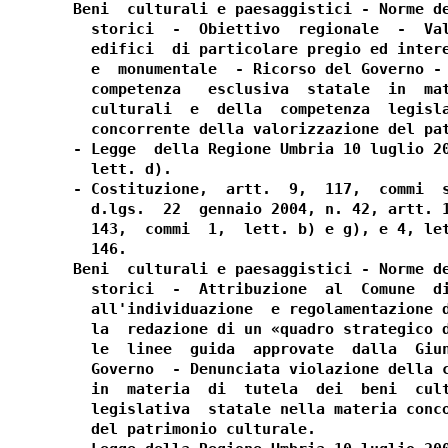
Beni  culturali e paesaggistici - Norme de
  storici  -  Obiettivo  regionale  -  Val
  edifici  di particolare pregio ed intere
  e  monumentale  - Ricorso del Governo - 
  competenza   esclusiva  statale  in  mat
  culturali  e  della  competenza  legisla
  concorrente della valorizzazione del pat
- Legge  della Regione Umbria 10 luglio 20
  lett. d).

- Costituzione,  artt.  9,  117,  commi  s
  d.lgs.  22  gennaio 2004, n. 42, artt. 1
  143,  commi  1,  lett. b) e g), e 4, let
  146.

Beni  culturali e paesaggistici - Norme de
  storici  -  Attribuzione  al  Comune  di
  all'individuazione  e regolamentazione d
  la  redazione di un «quadro strategico d
  le  linee  guida  approvate  dalla  Giun
  Governo  - Denunciata violazione della c
  in  materia  di  tutela  dei  beni  cult
  legislativa  statale nella materia conco
  del patrimonio culturale.
