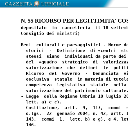
N. 55 RICORSO PER LEGITTIMITA' COS
depositato  in  cancelleria  il 18 settemb
Consiglio dei ministri)

Beni  culturali e paesaggistici - Norme de
  storici  -  Definizione  di «centri  sto
  stessi  siano  individuati da parte dei 
  del  «quadro  strategico  di  valorizzaz
  valorizzazione  che  delinei  le  politi
  Ricorso  del  Governo  -  Denunciata  vi
  esclusiva  statale  in materia di tutela
  competenza  legislativa  statale  nella 
  valorizzazione del patrimonio culturale.
- Legge  della Regione Umbria 10 luglio 20
  lett. a) e c).

- Costituzione,  artt.  9,  117,  commi  s
  d.lgs.  22  gennaio 2004, n. 42, artt. 1
  143,  commi  1,  lett. b) e g), e 4, let
  146.
