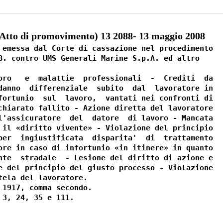
to di promovimento) 13 2088- 13 maggio 2008
 emessa dal Corte di cassazione nel procedimento

B. contro UMS Generali Marine S.p.A. ed altro

oro   e  malattie  professionali  -  Crediti  da

danno  differenziale  subito  dal  lavoratore in

fortunio  sul  lavoro,  vantati nei confronti di

chiarato fallito - Azione diretta del lavoratore

l'assicuratore  del  datore  di lavoro - Mancata

 il «diritto vivente» - Violazione del principio

per  ingiustificata  disparita'  di  trattamento

ore in caso di infortunio «in itinere» in quanto

nte  stradale  - Lesione del diritto di azione e

e del principio del giusto processo - Violazione

ela del lavoratore.

 1917, comma secondo.
