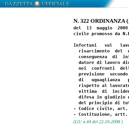
N. 322 ORDINANZA (At
del  13  maggio  2008
civile promosso da N.
Infortuni   sul   lav
  risarcimento  del  
  conseguenza  di  in
  datore di lavoro di
  nei  confronti  del
  previsione  secondo
  di   uguaglianza   
  rispetto al lavorat
  vittima  di  incide
  difesa in giudizio 
  del principio di tut
- Codice civile, art.
(GU n.44 del 22-10-2008 )