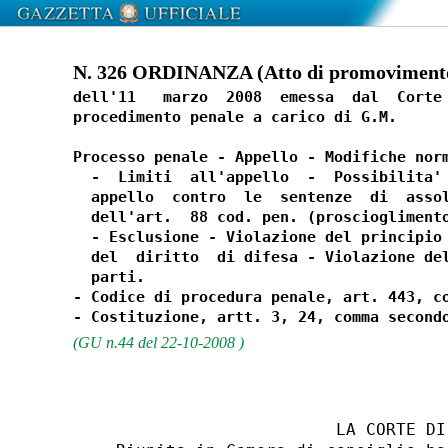
N. 326 ORDINANZA (Atto di promovimento)
dell'11   marzo  2008  emessa  dal  Corte 
procedimento penale a carico di G.M.

Processo penale - Appello - Modifiche norm
  -  Limiti  all'appello  -  Possibilita' 
  appello  contro  le  sentenze  di  assol
  dell'art.  88 cod. pen. (proscioglimento
  - Esclusione - Violazione del principio 
  del  diritto  di difesa - Violazione del
  parti.

- Codice di procedura penale, art. 443, co
(GU n.44 del 22-10-2008 )
                         LA CORTE DI 