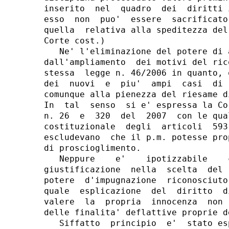
inserito  nel  quadro  dei  diritti 
esso  non  puo'  essere  sacrificato
quella  relativa alla speditezza del
Corte cost.)

   Ne' l'eliminazione del potere di 
dall'ampliamento  dei motivi del ric
stessa  legge n. 46/2006 in quanto, 
dei  nuovi  e  piu'  ampi  casi  di 
comunque alla pienezza del riesame d
In  tal  senso  si e' espressa la Co
n. 26  e  320  del  2007  con le qua
costituzionale  degli  articoli  593
escludevano  che il p.m. potesse pro
di proscioglimento.

   Neppure    e'    ipotizzabile    
giustificazione  nella  scelta  del 
potere  d'impugnazione  riconosciuto
quale  esplicazione  del  diritto  d
valere  la  propria  innocenza  non 
delle finalita' deflattive proprie d
   Siffatto  principio  e'  stato es