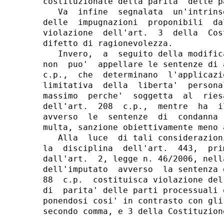
costituzionale della parita' delle p
   Va  infine  segnalata  un'intrins
delle  impugnazioni  proponibili  da
violazione  dell'art.  3  della  Cos
difetto di ragionevolezza.

   Invero,  a  seguito della modific
non  puo'  appellare le sentenze di 
c.p.,  che  determinano  l'applicazi
limitativa  della  liberta'  persona
massimo  perche'  soggetta  al  ries
dell'art.  208  c.p.,  mentre  ha  i
avverso  le  sentenze  di  condanna 
multa, sanzione obiettivamente meno a
   Alla  luce  di tali considerazion
la  disciplina  dell'art.  443,  pri
dall'art.  2, legge n. 46/2006, nell
dell'imputato  avverso  la sentenza 
88  c.p.  costituisca violazione del
di  parita' delle parti processuali 
ponendosi cosi' in contrasto con gli