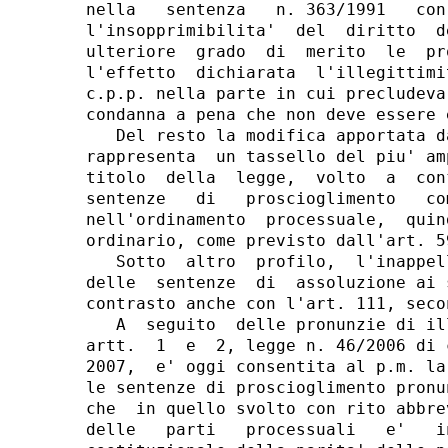
nella   sentenza   n. 363/1991   con
l'insopprimibilita'  del  diritto  d
ulteriore  grado  di  merito  le  pr
l'effetto  dichiarata  l'illegittimi
c.p.p. nella parte in cui precludeva
condanna a pena che non deve essere e
   Del resto la modifica apportata d
rappresenta  un tassello del piu' am
titolo  della  legge,  volto  a  con
sentenze   di   proscioglimento   co
nell'ordinamento  processuale,  quin
ordinario, come previsto dall'art. 5
   Sotto  altro  profilo,  l'inappel
delle  sentenze  di  assoluzione ai 
contrasto anche con l'art. 111, seco
   A  seguito  delle pronunzie di il
artt.  1  e  2, legge n. 46/2006 di 
2007,  e' oggi consentita al p.m. la
le sentenze di proscioglimento pronu
che  in quello svolto con rito abbre
delle   parti   processuali   e'   i