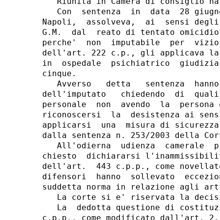
   Riunita in Camera di consiglio ha
   Con  sentenza  in  data  28 giugn
Napoli,  assolveva,  ai  sensi degli
G.M.  dal  reato di tentato omicidio
perche'  non  imputabile  per  vizio
dell'art. 222 c.p., gli applicava la
in  ospedale  psichiatrico  giudizia
cinque.

   Avverso   detta   sentenza  hanno
dell'imputato   chiedendo  di  quali
personale  non  avendo  la  persona 
riconoscersi  la  desistenza ai sens
applicarsi  una  misura di sicurezza
dalla sentenza n. 253/2003 della Cor
   All'odierna  udienza  camerale  p
chiesto  dichiararsi l'inammissibili
dell'art.  443 c.p.p., come novellat
difensori  hanno  sollevato  eccezio
suddetta norma in relazione agli art
   La corte si e' riservata la decisi
   La  dedotta questione di costituz
c.p.p., come modificato dall'art. 2,