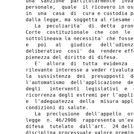
una  sanzione  particolarmente  inva
personale,  quale  il ricovero in os
in  una  casa  di  cura e custodia p
dalla legge, ma soggetta al riesame 
   La  peculiarita'  di  detta  pron
Corte  costituzionale  che  con  le 
sottolineava la necessita' che fosse
e   poi   al   giudice   dell'udienz
deliberativo  cosi'  da  rendere eff
pienezza del diritto di difesa.

   E'  allora  di  tutta  evidenza  
rilevante interesse a veder rivaluta
la  sussistenza  dei  presupposti  d
l'automatismo  dell'applicazione  de
degli   interventi  legislativi  e  
ricorrenza degli estremi per l'appli
e  l'adeguatezza  della  misura appl
condizioni di salute.

   La  preclusione  dell'appello  or
legge  n. 46/2006  rappresenta un'ev
difesa  tutelato  dall'art.  24 dell
disciplina processuale valore premin