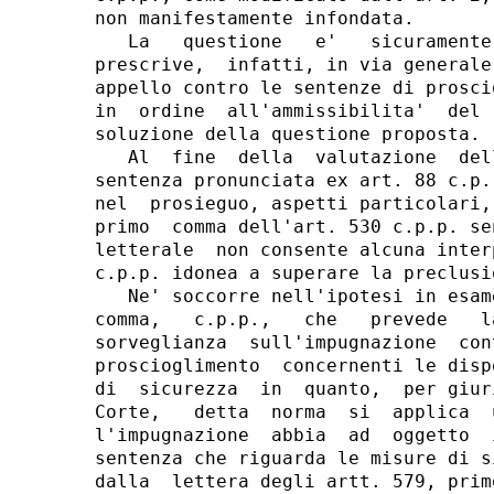
non manifestamente infondata.

   La   questione   e'   sicuramente
prescrive,  infatti, in via generale
appello contro le sentenze di prosci
in  ordine  all'ammissibilita'  del 
soluzione della questione proposta.

   Al  fine  della  valutazione  del
sentenza pronunciata ex art. 88 c.p.
nel  prosieguo, aspetti particolari,
primo  comma dell'art. 530 c.p.p. se
letterale  non consente alcuna inter
c.p.p. idonea a superare la preclusi
   Ne' soccorre nell'ipotesi in esam
comma,   c.p.p.,   che   prevede   l
sorveglianza  sull'impugnazione  con
proscioglimento  concernenti le disp
di  sicurezza  in  quanto,  per giur
Corte,   detta  norma  si  applica  
l'impugnazione  abbia  ad  oggetto  
sentenza che riguarda le misure di s
dalla  lettera degli artt. 579, prim