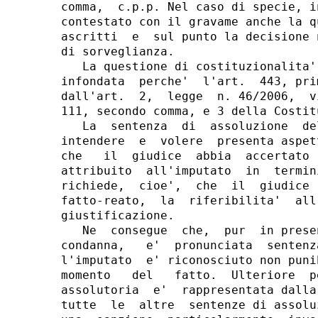
comma,  c.p.p. Nel caso di specie, i
contestato con il gravame anche la q
ascritti  e  sul punto la decisione 
di sorveglianza.

   La questione di costituzionalita'
infondata  perche'  l'art.  443, pri
dall'art.  2,  legge  n. 46/2006,  v
111, secondo comma, e 3 della Costitu
   La  sentenza  di  assoluzione  de
intendere  e  volere  presenta aspet
che   il  giudice  abbia  accertato 
attribuito  all'imputato  in  termin
richiede,  cioe',  che  il  giudice 
fatto-reato,  la  riferibilita'  all
giustificazione.

   Ne  consegue  che,  pur  in prese
condanna,   e'  pronunciata  sentenz
l'imputato  e' riconosciuto non puni
momento   del   fatto.  Ulteriore  p
assolutoria  e'  rappresentata dalla
tutte  le  altre  sentenze di assolu