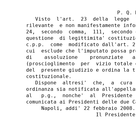
                              P. Q. M
   Visto  l'art.  23  della  legge  
rilevante  e non manifestamente info
24,  secondo  comma,  111,  secondo 
questione  di legittimita' costituzi
c.p.p.  come  modificato dall'art. 2
cui  esclude che l'imputato possa pr
di    assoluzione    pronunziate   a
(proscioglimento  per  vizio totale 
del  presente giudizio e ordina la t
costituzionale.

   Dispone  altresi'  che,  a  cura 
ordinanza sia notificata all'appella
al   p.g.,  nonche'  al  Presidente 
comunicata ai Presidenti delle due C
     Napoli, addi' 22 febbraio 2008.

                       Il Presidente: