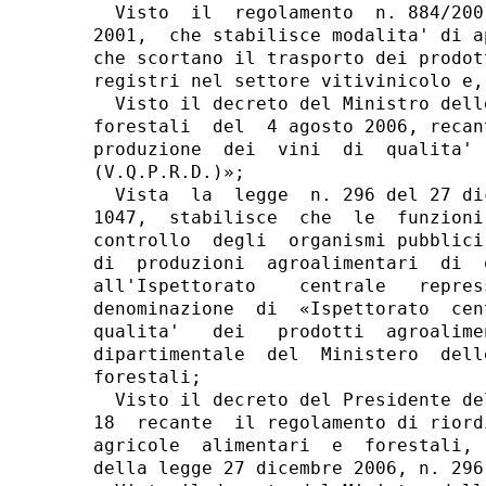
  Visto  il  regolamento  n. 884/200
2001,  che stabilisce modalita' di a
che scortano il trasporto dei prodot
registri nel settore vitivinicolo e,
  Visto il decreto del Ministro dell
forestali  del  4 agosto 2006, recan
produzione  dei  vini  di  qualita' 
(V.Q.P.R.D.)»;

  Vista  la  legge  n. 296 del 27 di
1047,  stabilisce  che  le  funzioni
controllo  degli  organismi pubblici
di  produzioni  agroalimentari  di  
all'Ispettorato    centrale   repres
denominazione  di  «Ispettorato  cen
qualita'   dei   prodotti  agroalime
dipartimentale  del  Ministero  dell
forestali;

  Visto il decreto del Presidente de
18  recante  il regolamento di riord
agricole  alimentari  e  forestali, 
della legge 27 dicembre 2006, n. 296;