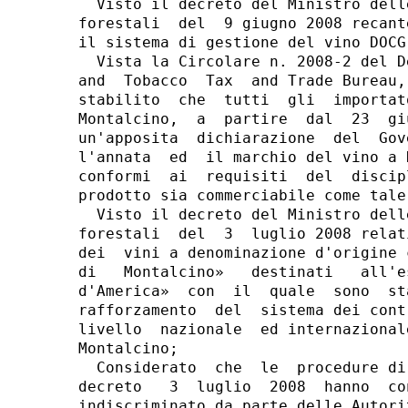
  Visto il decreto del Ministro dell
forestali  del  9 giugno 2008 recant
il sistema di gestione del vino DOCG
  Vista la Circolare n. 2008-2 del D
and  Tobacco  Tax  and Trade Bureau,
stabilito  che  tutti  gli  importat
Montalcino,  a  partire  dal  23  gi
un'apposita  dichiarazione  del  Gov
l'annata  ed  il marchio del vino a 
conformi  ai  requisiti  del  discip
prodotto sia commerciabile come tale 
  Visto il decreto del Ministro dell
forestali  del  3  luglio 2008 relat
dei  vini a denominazione d'origine 
di   Montalcino»   destinati   all'e
d'America»  con  il  quale  sono  st
rafforzamento  del  sistema dei cont
livello  nazionale  ed internazional
Montalcino;

  Considerato  che  le  procedure di
decreto   3  luglio  2008  hanno  co
indiscriminato da parte delle Autori