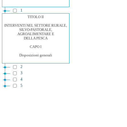
1
TITOLO II
INTERVENTI NEL SETTORE RURALE,
SILVO-PASTORALE,
AGROALIMENTARE E
DELLA PESCA
CAPO I
Disposizioni generali
2
3
4
5
CAPO II
Sostegno e sviluppo del sistema
produttivo primario
6
7