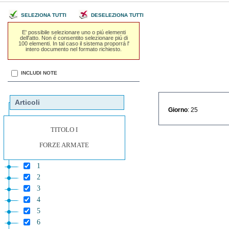
SELEZIONA TUTTI
DESELEZIONA TUTTI
E' possibile selezionare uno o piú elementi
dell'atto. Non é consentito selezionare piú di
100 elementi. In tal caso il sistema proporrá l'
intero documento nel formato richiesto.
INCLUDI NOTE
Articoli
Giorno
: 25
TITOLO I
FORZE ARMATE
1
2
3
4
5
6