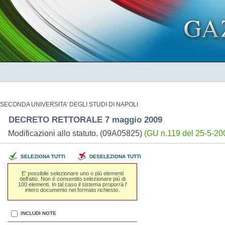
SECONDA UNIVERSITA' DEGLI STUDI DI NAPOLI
DECRETO RETTORALE 7 maggio 2009
Modificazioni allo statuto. (09A05825)
(GU n.119 del 25-5-20
SELEZIONA TUTTI
DESELEZIONA TUTTI
E' possibile selezionare uno o piú elementi
dell'atto. Non é consentito selezionare piú di
100 elementi. In tal caso il sistema proporrá l'
intero documento nel formato richiesto.
INCLUDI NOTE