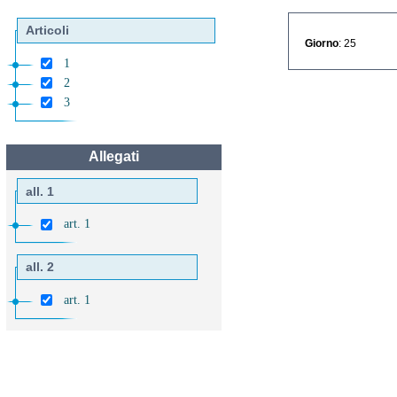
Articoli
Giorno
: 25
1
2
3
Allegati
all. 1
art. 1
all. 2
art. 1