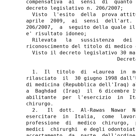
compensativa  ai  sensi  di  quanto 
decreto legislativo n. 206/2007;

  Visto  l'esito  della  prova attit
aprile  2009,  ai  sensi  dell'art. 
206/2007,  a  seguito della quale il
e' risultato idoneo;

  Rilevata   la   sussistenza   dei 
riconoscimento del titolo di medico c
  Visto il decreto legislativo 30 ma
                              Decreta
  1.  Il  titolo  di  «Laurea  in  m
rilasciato  il  30 giugno 1998 dall'
di medicina (Repubblica dell'Iraq) a
a  Baghdad  (Iraq)  il  6 dicembre 1
abilitante  per  l'esercizio  in  It
chirurgo.

  2.   Il  dott.  Al-Rawas  Nawar  N
esercitare  in  Italia,  come  lavor
professione  di  medico  chirurgo,  
medici  chirurghi  e degli odontoiat
accertamento  da  parte  dell'ordine