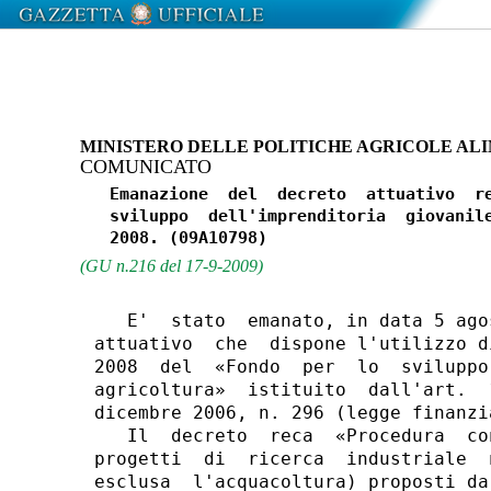
MINISTERO DELLE POLITICHE AGRICOLE ALI
COMUNICATO
   Emanazione  del  decreto  attuativo  re
   sviluppo  dell'imprenditoria  giovanile
(GU n.216 del 17-9-2009)
   E'  stato  emanato, in data 5 ago
attuativo  che  dispone l'utilizzo d
2008  del  «Fondo  per  lo  sviluppo
agricoltura»  istituito  dall'art.  
dicembre 2006, n. 296 (legge finanzia
   Il  decreto  reca  «Procedura  co
progetti  di  ricerca  industriale  
esclusa  l'acquacoltura) proposti da