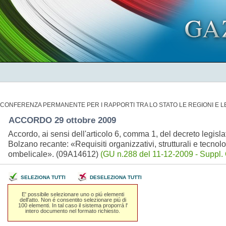
CONFERENZA PERMANENTE PER I RAPPORTI TRA LO STATO LE REGIONI E 
ACCORDO 29 ottobre 2009
Accordo, ai sensi dell'articolo 6, comma 1, del decreto legisl
Bolzano recante: «Requisiti organizzativi, strutturali e tecnol
ombelicale». (09A14612)
(GU n.288 del 11-12-2009 - Suppl. O
SELEZIONA TUTTI
DESELEZIONA TUTTI
E' possibile selezionare uno o piú elementi
dell'atto. Non é consentito selezionare piú di
100 elementi. In tal caso il sistema proporrá l'
intero documento nel formato richiesto.