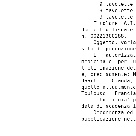
      9 tavolette 
      9 tavolette 
      9 tavolette 
    Titolare  A.I.
domicilio fiscale 
n. 00221300288. 

    Oggetto: varia
sito di produzione
    E'  autorizzat
medicinale  per  u
l'eliminazione del
e, precisamente: M
Haarlem - Olanda, 
quello attualmente
Toulouse - Francia
    I lotti gia' p
data di scadenza i
    Decorrenza ed 
pubblicazione nell