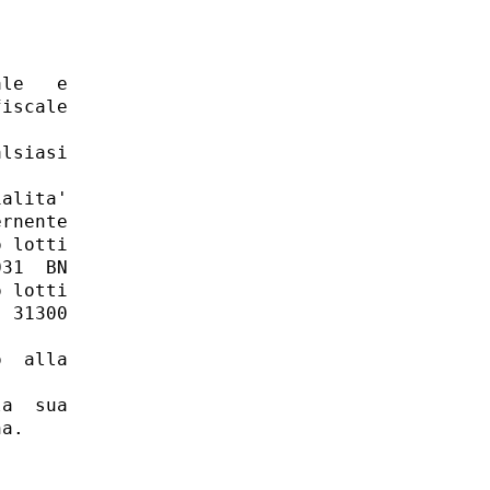


 

 

le   e

iscale

lsiasi

alita'

rnente

 lotti

31  BN

 lotti

 31300

  alla

a  sua

a. 
