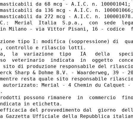
masticabili da 68 mcg - A.I.C. n. 100001041; 
masticabili da 136 mcg - A.I.C. n. 100001066;
masticabili da 272 mcg - A.I.C. n. 100001078.
C.:  Merial  Italia  S.p.a.,  con  sede  lega
in Milano - via Vittor Pisani, 16 - codice  f
zione tipo I: modifica (soppressione) di  qua
, controllo e rilascio lotti. 

a,  la  variazione  tipo   IA   della   speci
so  veterinario  indicata  in  oggetto  conce
 sito di produzione responsabile del rilascio
erck Sharp & Dohme B.V. - Waarderweg, 39 - 20
mentre resta quale sito responsabile rilascio
 autorizzato: Merial - 4 Chemin du Calquet - 
. 

rodotti possono rimanere  in  commercio  fino
ndicata in etichetta. 

efficacia del provvedimento dal  giorno  dell
a Gazzetta Ufficiale della Repubblica italian