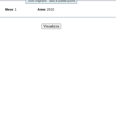
Testo originario - data di pubblicazione
Mese
: 1
Anno
: 2010