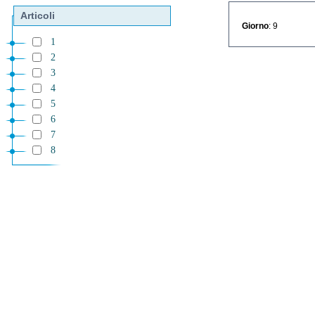
Articoli
Giorno
: 9
1
2
3
4
5
6
7
8