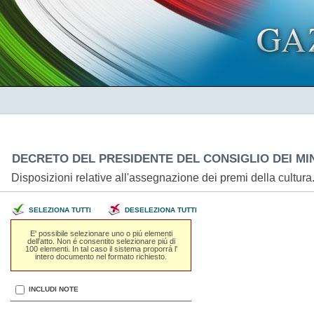
DECRETO DEL PRESIDENTE DEL CONSIGLIO DEI MINI
Disposizioni relative all'assegnazione dei premi della cultu
SELEZIONA TUTTI
DESELEZIONA TUTTI
E' possibile selezionare uno o piú elementi
dell'atto. Non é consentito selezionare piú di
100 elementi. In tal caso il sistema proporrá l'
intero documento nel formato richiesto.
INCLUDI NOTE