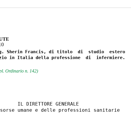
LUTE
10
g. Sherin Francis, di titolo  di  studio  estero

zio in Italia della professione  di  infermiere.

l. Ordinario n. 142)
      IL DIRETTORE GENERALE 

sorse umane e delle professioni sanitarie 
