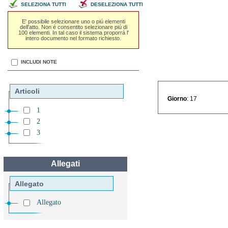
SELEZIONA TUTTI
DESELEZIONA TUTTI
E' possibile selezionare uno o piú elementi
dell'atto. Non é consentito selezionare piú di
100 elementi. In tal caso il sistema proporrá l'
intero documento nel formato richiesto.
INCLUDI NOTE
Articoli
Giorno
: 17
1
2
3
Allegati
Allegato
Allegato