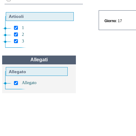
Articoli
Giorno
: 17
1
2
3
Allegati
Allegato
Allegato