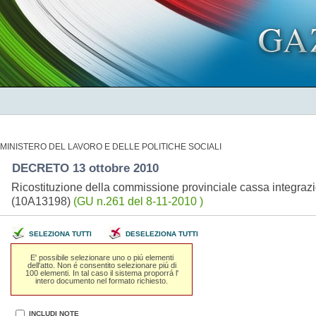
MINISTERO DEL LAVORO E DELLE POLITICHE SOCIALI
DECRETO 13 ottobre 2010
Ricostituzione della commissione provinciale cassa integrazio
(10A13198)
(GU n.261 del 8-11-2010 )
SELEZIONA TUTTI
DESELEZIONA TUTTI
E' possibile selezionare uno o piú elementi
dell'atto. Non é consentito selezionare piú di
100 elementi. In tal caso il sistema proporrá l'
intero documento nel formato richiesto.
INCLUDI NOTE