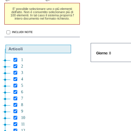
E' possibile selezionare uno o piú elementi
dell'atto. Non é consentito selezionare piú di
100 elementi. In tal caso il sistema proporrá l'
intero documento nel formato richiesto.
INCLUDI NOTE
Articoli
Giorno
: 8
1
2
3
4
5
6
7
8
9
10
11
12