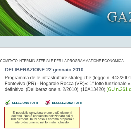
COMITATO INTERMINISTERIALE PER LA PROGRAMMAZIONE ECONOMICA
DELIBERAZIONE 22 gennaio 2010
Programma delle infrastrutture strategiche (legge n. 443/200
Fontevivo (PR) - Nogarole Rocca (VR)»: 1° lotto funzionale
definitivo. (Deliberazione n. 2/2010). (10A13420)
(GU n.261 d
SELEZIONA TUTTI
DESELEZIONA TUTTI
E' possibile selezionare uno o piú elementi
dell'atto. Non é consentito selezionare piú di
100 elementi. In tal caso il sistema proporrá l'
intero documento nel formato richiesto.