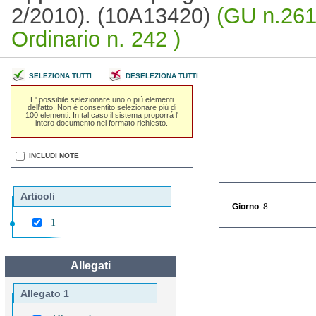
2/2010). (10A13420)
(GU n.261
Ordinario n. 242 )
SELEZIONA TUTTI
DESELEZIONA TUTTI
E' possibile selezionare uno o piú elementi
dell'atto. Non é consentito selezionare piú di
100 elementi. In tal caso il sistema proporrá l'
intero documento nel formato richiesto.
INCLUDI NOTE
Articoli
Giorno
: 8
1
Allegati
Allegato 1