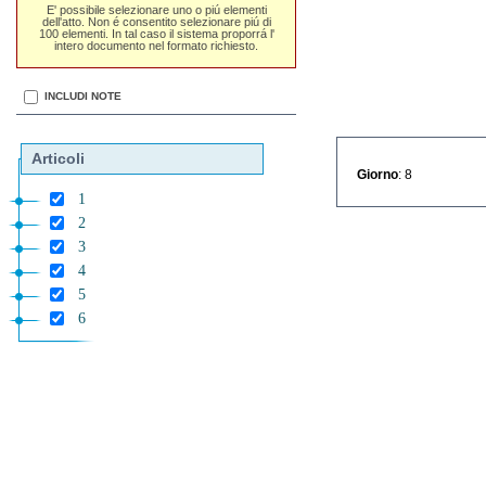
E' possibile selezionare uno o piú elementi
dell'atto. Non é consentito selezionare piú di
100 elementi. In tal caso il sistema proporrá l'
intero documento nel formato richiesto.
INCLUDI NOTE
Articoli
Giorno
: 8
1
2
3
4
5
6