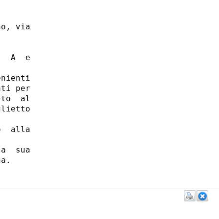
o, via

  A  e

nienti

ti per

to  al

lietto

  alla

a  sua
