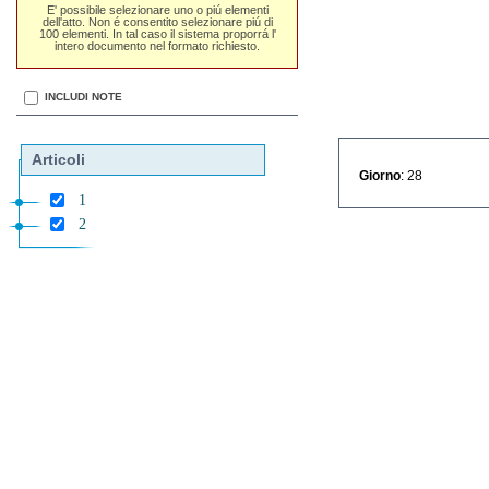
E' possibile selezionare uno o piú elementi
dell'atto. Non é consentito selezionare piú di
100 elementi. In tal caso il sistema proporrá l'
intero documento nel formato richiesto.
INCLUDI NOTE
Articoli
Giorno
: 28
1
2