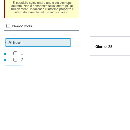
E' possibile selezionare uno o piú elementi
dell'atto. Non é consentito selezionare piú di
100 elementi. In tal caso il sistema proporrá l'
intero documento nel formato richiesto.
INCLUDI NOTE
Articoli
Giorno
: 28
1
2