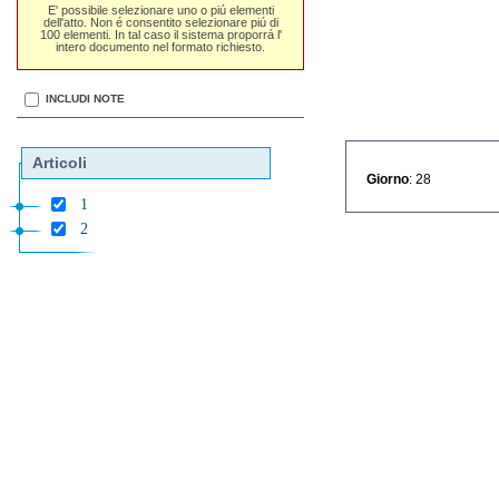
E' possibile selezionare uno o piú elementi
dell'atto. Non é consentito selezionare piú di
100 elementi. In tal caso il sistema proporrá l'
intero documento nel formato richiesto.
INCLUDI NOTE
Articoli
Giorno
: 28
1
2