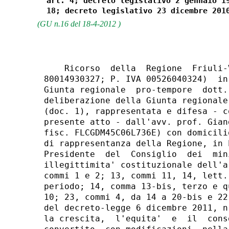
(GU n.16 del 18-4-2012 )
    Ricorso  della  Regione  Friuli-Venezia   Giulia,   (cod.   fisc.
80014930327; P. IVA 00526040324)  in  persona  del  Presidente  della
Giunta regionale  pro-tempore  dott.  Renzo  Tondo,  autorizzato  con
deliberazione della Giunta regionale n.  236  del  17  febbraio  2012
(doc. 1), rappresentata e difesa - come  da  procura  a  margine  del
presente atto - dall'avv. prof. Giandomenico Falcon di Padova,  (cod.
fisc. FLCGDM45C06L736E) con domicilio eletto in Roma presso l'Ufficio
di rappresentanza della Regione, in Piazza Colonna,  355,  contro  il
Presidente  del  Consiglio  dei  ministri  per  la  dichiarazione  di
illegittimita' costituzionale dell'articolo 1, commi da  i  a  8;  2,
commi 1 e 2; 13, commi 11, 14, lett. a), e 17, terzo, quarto e quinto
periodo; 14, comma 13-bis, terzo e quarto periodo; 16, commi da  2  a
10; 23, commi 4, da 14 a 20-bis e 22; 28, comma 3; 31,  comma  1;  48
del decreto-legge 6 dicembre 2011, n. 201, Disposizioni  urgenti  per
la crescita,  l'equita'  e  il  consolidamento  dei  conti  pubblici,
convertito, con modificazioni, nella legge 22 dicembre 2011, n.  214.
pubblicata nella G.U. n. 300 del 27 dicembre 2011, per violazione: 
        degli  articoli  3,  53,  97,  117,  co.  3,  e   119   della
Costituzione; 
        degli artt. 4, 5, 8. 48, 49, 51, 54, 63 e  65  dello  Statuto
speciale . adottato con 1. cost. n. 1 del 1963; 
        degli artt. 2, 9, 14 e 18 d. lgs 9/1997, dell'art. 4 d.  lgs.
114/1965 e dell'art. 1 d. 1gs. 265/2011; 
        del principio di leale collaborazione, 
    per i profili e nei modi di seguito illustrati. 
 
                                FATTO 
 
    Il d.l. 201/2011, come risultante dalla legge di  conversione  n.
214/2011, contiene disposizioni di vario tipo, distribuite in quattro
titoli: Sviluppo ed equita', Rafforzamento  del  sistema  finanziario
nazionale  e  internazionale,  Consolidamento  dei  conti   pubblici,
Disposizioni per la promozione e la tutela della concorrenza. 
    Tutte sono rivolte - come rivela lo stesso soprannome di  decreto
"salva Italia" che il Governo ha attribuito ad esso - a  produrre  un
risultato utile all'economia del Paese: e la  Regione  Friuli-Venezia
Giulia, come parte del Paese, non puo' che augurarsi  che  le  misure
producano i risultati sperati. 
    Allo  sforzo  collettivo  necessario  al  conseguimento  di  tali
risultati essa non intende certo sottrarsi. 
    Al tempo stesso, tuttavia, essa non puo'  rinunciare  a  chiedere
che ogni contributo ad essa richiesto sia  richiesto  legittimamente,
nel quadro e nel rispetto delle  regole  che  disciplinano  sotto  il
profilo finanziario - come sotto ogni altro profilo - i rapporti  con
lo Stato. 
    Ed essa ritiene che nei punti che formano oggetto della  presente
impugnazione le regole costituzionali e statutarie di  tali  rapporti
non siano rispettate. 
    Vengono qui in considerazione alcune disposizioni  dei  Titoli  I
("Sviluppo ed equita'"), III ("Consolidamento dei conti pubblici")  e
IV ("Disposizioni per la promozione e la tutela della concorrenza"). 
    Quanto al Titolo I, si tratta dell'art. 1,  Aiuto  alla  crescita
economica, e dell'art. 2, Agevolazioni fiscali riferite al costo  del
lavoro nonche' per donne e giovani. 
    Quanto  al  Titolo  III,  si   tratta   dell'art.   13,   recante
Anticipazione sperimentale dell'imposta municipale propria, dell'art.
14, recante Istituzione  del  tributo  comunale  sui  rifiuti  e  sui
servizi, e dell'art. 16, Disposizioni per la tassazione  di  auto  di
lusso, imbarcazioni ed aerei (tutti facenti parte  del  Capo  secondo
Disposizioni in materia di maggiori entrate). 
    Si tratta poi dell'art. 23, Riduzione dei costi di  funzionamento
delle Autorita' di Governo, del CNEL, delle Autorita' indipendenti  e
delle Province, facente parte del Capo  terzo  (Riduzioni  di  spesa.
Costi degli apparati), nonche' dell'art. 28,  recante  Concorso  alla
manovra degli Enti territoriali e ulteriori riduzioni di  spese,  che
forma ed esaurisce il capo  VI  (Concorso  alla  manovra  degli  Enti
territoriali). 
    Quanto al Titolo IV si tratta dell'art. 31, Esercizi  commerciali
(facente  parte  del  capo  I,  Liberalizzazioni),  e  dell'art.  48,
Clausola di finalizzazione, che ricade nel Capo  IV,  Misure  per  lo
sviluppo infrastrutturale. 
    Ad avviso della Regione Friuli-Venezia  Giulia,  le  disposizioni
succitate risultano lesive delle proprie prerogative costituzionali e
statutarie per le seguenti ragioni di 
 
                               DIRITTO 
 
    1) Illegittimita' costituzionale dell'art. 1, commi da 1 a  8,  e
dell'art. 2, commi 1 e 2. 
    L'art. 1, comma l, del d.l. 201/2011 prevede deduzioni che  vanno
ad abbassare il reddito imponibile ai fini dell'imposta  sul  reddito
delle societa' (Ires), degli altri enti di cui allo stesso comma 1, e
sul  "reddito  d'impresa  di  persone  fisiche,  societa'   in   nome
collettivo e  in  accomandita  semplice  in  regime  di  contabilita'
ordinaria" (v. il comma 7), e cio' "in considerazione della  esigenza
di rilanciare Io sviluppo economico del Paese e fornire un aiuto alla
crescita  mediante  una  riduzione  della  imposizione  sui   redditi
derivanti dal finanziamento con  capitale