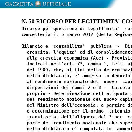
N. 50 RICORSO PER LEGITTIMITA' COS
Ricorso per questione di legittimita'  costituzionale  depositato  in
cancelleria il 5 marzo 2012 (della Regione Friuli-Venezia Giulia) . 
 
Bilancio e  contabilita'  pubblica  -  Disposizioni  urgenti  per  la
  crescita, l'equita' ed il consolidamento dei conti pubblici - Aiuto
  alla crescita economica (Ace) - Previsione, per le societa' ed enti
  indicati nell'art. 73, comma 1, lett. a) e b), del  d.P.R.  n.  917
  del 1989, che, ai fini della determinazione del reddito complessivo
  netto dichiarato, e' ammesso in deduzione un importo corrispondente
  al rendimento nozionale del  nuovo  capitale  proprio,  secondo  le
  disposizioni dei commi 2 e 8 -  Calcolo  del  rendimento  nozionale
  proprio - Determinazione dell'aliquota percentuale per  il  calcolo
  del rendimento nozionale del nuovo capitale  proprio,  con  decreto
  del Ministro dell'economia, a partire dal quarto periodo  d'imposta
  e determinazione per il primo  triennio  di  applicazione,  in  via
  transitoria, dell'aliquota del 3 per  cento  -  Previsione  che  la
  parte del rendimento nozionale che supera  il  reddito  complessivo
  netto dichiarato e' computata in  aumento  dell'importo  deducibile
  dal reddito dei periodi di imposta successivi - Determinazione  del
  capitale proprio esistente alla chiusura dell'esercizio in corso al
  31 dicembre 2010 e relative variazioni in diminuzione -  Previsione
  che gli incrementi derivanti da conferimenti in denaro  rilevano  a
  partire  dalla  data   del   versamento;   che   quelli   derivanti
  dall'accantonamento di utili, a partire dall'inizio  dell'esercizio
  in cui le relative riserve sono formate; che i decrementi  rilevano
  a partire dall'inizio dell'esercizio in cui si sono verificati; che
  per le aziende e le societa' di  nuova  costituzione  si  considera
  incremento   tutto   il   patrimonio   conferito    -    Previsione
  dell'applicazione delle  predette  disposizioni  anche  al  reddito
  d'impresa di persone fisiche, societa'  in  nome  collettivo  e  in
  accomandita  semplice  in  regime  di  contabilita'   ordinaria   -
  Previsione che le  disposizioni  di  attuazione  sono  emanate  con
  decreto del Ministro dell'economia e delle finanze, entro 30 giorni
  dall'entrata in vigore della legge di conversione,  e  che  con  lo
  stesso provvedimento possono essere stabilite  disposizioni  aventi
  finalita' antielusive - Agevolazioni fiscali riferite al costo  del
  lavoro,  nonche'  per  donne  e  giovani  -  Previsione,  ai   fini
  dell'Ires, della  deducibilita'  di  un  importo  pari  all'imposta
  regionale sulle attivita' produttive  determinata  ai  sensi  degli
  artt. 5, 5-bis, 6, 7 e 8 del d.lgs. n. 446 del 1997, relativa  alla
  quota  imponibile  delle  spese  per  il  personale  dipendente  ed
  assimilato  -  Ricorso  della  Regione  Friuli-Venezia   Giulia   -
  Denunciata  violazione  dell'autonomia  finanziaria   regionale   -
  Denunciata   violazione   del   principio   di   uguaglianza    per
  irragionevolezza e per il  deteriore  trattamento  della  comunita'
  regionale rispetto alla comunita' nazionale  -  Denunciata  lesione
  del principio di leale collaborazione. 
- Decreto-legge  6   dicembre   2011,   n.   201,   convertito,   con
  modificazioni, nella legge 22 dicembre 2011, n. 214, artt. 1, commi
  1, 2, 3, 4, 5, 6, 7 e 8, e 2, commi 1 e 2. 
- Costituzione, artt. 3, 53, 97, 117, comma  terzo,  e  119;  Statuto
  della Regione Friuli-Venezia Giulia, artt. 4, 5, 8, 48, 49, 51, 54,
  63 e 65; decreto del Presidente della Repubblica 23  gennaio  1965,
  n. 114, art. 4; decreto legislativo 2 gennaio 1997, n. 9, artt.  2,
  9, 14 e 18; decreto legislativo 23 dicembre 2010, n. 265, art. 1. 
Bilancio e  contabilita'  pubblica  -  Disposizioni  urgenti  per  la
  crescita, l'equita' ed  il  consolidamento  dei  conti  pubblici  -
  Disciplina  dell'IMUP  -  Previsione  della  riserva   allo   Stato
  sull'IMUP della quota  di  imposta  pari  alla  meta'  dell'importo
  calcolato sulla base imponibile di tutti gli immobili, ad eccezione
  dell'abitazione principale e delle relative pertinenze, nonche' dei
  fabbricati rurali ad uso strumentale, dell'aliquota di base di  cui
  al comma  6,  primo  periodo  -  Previsione  che  le  detrazioni  e
  riduzioni di aliquota deliberate dai comuni non si  applicano  alla
  quota di imposta riservata allo Stato - Previsione che le attivita'
  di accertamento e riscossione dell'imposta erariale sono svolte dal
  comune  al  quale  spettano  le  maggiori  somme  derivanti   dallo
  svolgimento delle attivita' medesime a titolo di imposta, interessi
  e sanzioni - Previsione che il fondo sperimentale  di  riequilibrio
  ed il fondo perequativo  ed  i  trasferimenti  erariali  dovuti  ai
  comuni della Regione Siciliana e della Regione Sardegna variano  in
  ragione delle differenze di gettito stimato  ad  aliquota  di  base
  derivanti dalle disposizioni dell'articolo censurato e che, in caso
  di incapienza, ciascun comune versa all'entrata del bilancio  dello
  Stato le somme residue - Previsione che, con le procedure stabilite
  dall'art. 5 della legge n. 42 del 2009, le  Regioni  Friuli-Venezia
  Giulia e Valle d'Aosta, nonche' le Province autonome  di  Trento  e
  Bolzano, assicurano il recupero al bilancio  statale  del  predetto
  maggior gettito dei comuni ricadenti nel proprio territorio e  che,
  fino all'emanazione delle norme di attuazione di  cui  allo  stesso
  art. 27, a valere sulle quote di compartecipazione ai  tributi,  e'
  accantonato un importo pari al maggior gettito di cui al precedente
  periodo - Ricorso della Regione Friuli-Venezia Giulia -  Denunciata
  violazione dell'autonomia finanziaria regionale disciplinata  dallo
  Statuto per la sottrazione  di  risorse  finanziarie  ai  comuni  e
  l'attribuzione alle regioni  di  diverse  competenze  -  Denunciata
  violazione  del  principio  di   eguaglianza   relativamente   alla
  disciplina del fondo  sperimentale  di  riequilibrio  e  del  fondo
  per