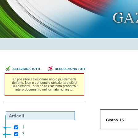
SELEZIONA TUTTI
DESELEZIONA TUTTI
E' possibile selezionare uno o piú elementi
dell'atto. Non é consentito selezionare piú di
100 elementi. In tal caso il sistema proporrá l'
intero documento nel formato richiesto.
Articoli
Giorno
: 15
1
2