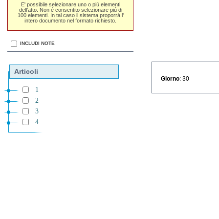
E' possibile selezionare uno o piú elementi
dell'atto. Non é consentito selezionare piú di
100 elementi. In tal caso il sistema proporrá l'
intero documento nel formato richiesto.
INCLUDI NOTE
Articoli
Giorno
: 30
1
2
3
4