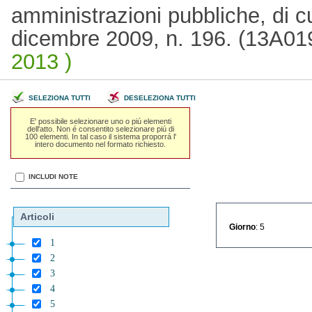
amministrazioni pubbliche, di cui
dicembre 2009, n. 196. (13A0
2013 )
SELEZIONA TUTTI
DESELEZIONA TUTTI
E' possibile selezionare uno o piú elementi
dell'atto. Non é consentito selezionare piú di
100 elementi. In tal caso il sistema proporrá l'
intero documento nel formato richiesto.
INCLUDI NOTE
Articoli
Giorno
: 5
1
2
3
4
5