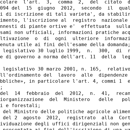
colare  l'art.  3,  comma  2,  del  citato  d
094 del  15  giugno  2012,  secondo  il  qual
i di iscrizione di tali varieta', da stabilir
imento, l'iscrizione al  registro  nazionale 
nnesti di piante ortive e'  effettuata  sulla
sami non ufficiali, informazioni pratiche acq
ltivazione  o  di  ogni  ulteriore  informazi
enuta utile ai fini dell'esame della domanda;
 legislativo 30 luglio 1999,  n.  300,  di  r
e di governo a norma dell'art. 11  della  leg
 

 legislativo 30 marzo 2001, n. 165,  relativo
ll'ordinamento del  lavoro  alle  dipendenze 
bbliche», in particolare l'art. 4, commi 1  e
; 

del  14  febbraio  del  2012,  n.  41,  recan
iorganizzazione  del  Ministero   delle   pol
i e forestali; 

 del Ministro delle politiche agricole alimen
 del 2  agosto  2012,  registrato  alla  Cort
ividuazione degli uffici dirigenziali non gen
 presentata ai fini dell'iscrizione di una va