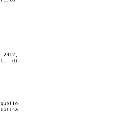
 2012,

ti  di

quello

bblica
