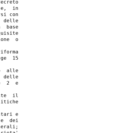
ecreto

e,  in

si con

 delle

  base

uisite

one  o

 

iforma

ge  15

  alle

 delle

  2  e

te  il

itiche

tari e

e  dei

erali; 

rieta'
