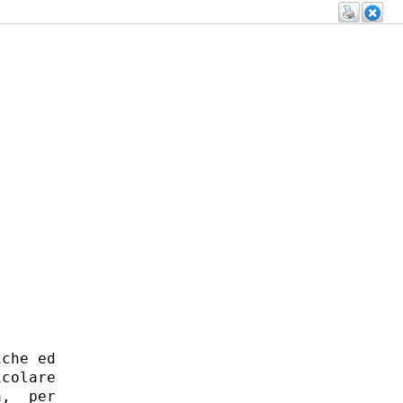
che ed

colare

,  per
