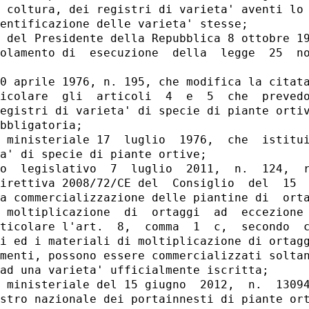
 coltura, dei registri di varieta' aventi lo 
entificazione delle varieta' stesse; 

 del Presidente della Repubblica 8 ottobre 19
olamento di  esecuzione  della  legge  25  no
0 aprile 1976, n. 195, che modifica la citata
icolare  gli  articoli  4  e  5  che  prevedo
egistri di varieta' di specie di piante ortiv
bbligatoria; 

 ministeriale 17  luglio  1976,  che  istitui
a' di specie di piante ortive; 

o  legislativo  7  luglio  2011,  n.  124,  r
irettiva 2008/72/CE del  Consiglio  del  15  
a commercializzazione delle piantine di  orta
 moltiplicazione  di  ortaggi  ad  eccezione 
ticolare l'art.  8,  comma  1  c,  secondo  c
i ed i materiali di moltiplicazione di ortagg
menti, possono essere commercializzati soltan
ad una varieta' ufficialmente iscritta; 

 ministeriale del 15 giugno  2012,  n.  13094
stro nazionale dei portainnesti di piante ort