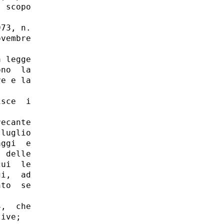
 scopo

73, n.

vembre

 legge

no  la

e e la

sce  i

ecante

luglio

ggi  e

 delle

ui  le

i,  ad

to  se

,  che

ive; 
