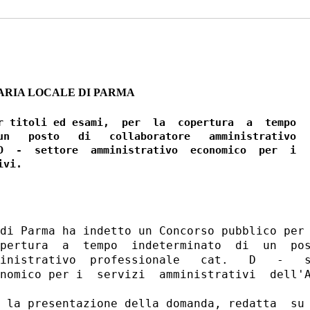
TARIA LOCALE DI PARMA
r titoli ed esami,  per  la  copertura  a  tempo

un   posto   di   collaboratore   amministrativo

D  -  settore  amministrativo  economico  per  i

di Parma ha indetto un Concorso pubblico per 
pertura  a  tempo  indeterminato  di  un  pos
inistrativo  professionale   cat.   D   -   s
nomico per i  servizi  amministrativi  dell'A
 la presentazione della domanda, redatta  su 