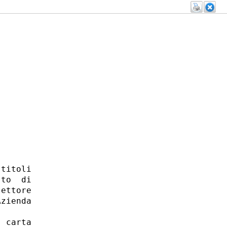
titoli

to  di

ettore

zienda

 carta
