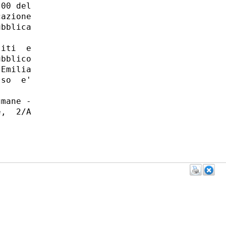
00 del

azione

bblica

iti  e

bblico

Emilia

so  e'

mane -

,  2/A
