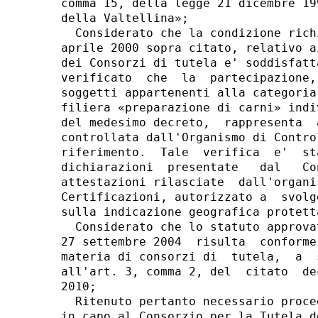
comma 15, della legge 21 dicembre 19
della Valtellina»; 

  Considerato che la condizione rich
aprile 2000 sopra citato, relativo a
dei Consorzi di tutela e' soddisfatt
verificato  che  la  partecipazione,
soggetti appartenenti alla categoria
filiera «preparazione di carni» indi
del medesimo decreto,  rappresenta  
controllata dall'Organismo di Contro
riferimento.  Tale  verifica  e'  st
dichiarazioni  presentate   dal   Co
attestazioni rilasciate  dall'organi
Certificazioni, autorizzato a  svolg
sulla indicazione geografica protett
  Considerato che lo statuto approva
27 settembre 2004  risulta  conforme
materia di consorzi di  tutela,  a  
all'art. 3, comma 2, del  citato  de
2010; 

  Ritenuto pertanto necessario proce
in capo al Consorzio per la Tutela d