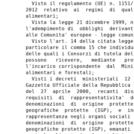
  Visto il regolamento (UE) n. 1151/
2012  relativo  ai  regimi  di  qual
alimentari; 

  Vista la legge 21 dicembre 1999, n
l'adempimento di  obblighi  derivant
alle Comunita' europee - legge comun
  Visto l'art. 14 della citata legge
particolare il comma 15 che individu
delle quali i Consorzi di tutela del
possono   ricevere,   mediante   pro
l'incarico corrispondente  dal  Mini
alimentari e forestali; 

  Visti i decreti  ministeriali  12 
Gazzetta Ufficiale della Repubblica 
del  27  aprile  2000,  recanti  dis
requisiti  di  rappresentativita'  d
denominazioni  di  origine  protette
geografiche  protette  (IGP),  e  in
rappresentanza negli organi sociali 
denominazioni  di  origine  protette
geografiche protette (IGP), emanati 