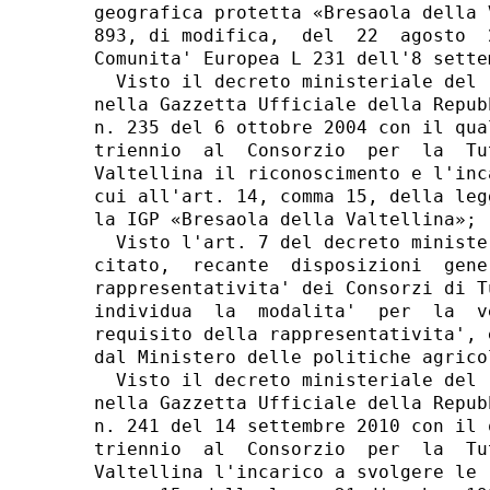
geografica protetta «Bresaola della 
893, di modifica,  del  22  agosto  
Comunita' Europea L 231 dell'8 settem
  Visto il decreto ministeriale del 
nella Gazzetta Ufficiale della Repub
n. 235 del 6 ottobre 2004 con il qua
triennio  al  Consorzio  per  la  Tu
Valtellina il riconoscimento e l'inc
cui all'art. 14, comma 15, della leg
la IGP «Bresaola della Valtellina»; 

  Visto l'art. 7 del decreto ministe
citato,  recante  disposizioni  gene
rappresentativita' dei Consorzi di T
individua  la  modalita'  per  la  v
requisito della rappresentativita', 
dal Ministero delle politiche agrico
  Visto il decreto ministeriale del 
nella Gazzetta Ufficiale della Repub
n. 241 del 14 settembre 2010 con il 
triennio  al  Consorzio  per  la  Tu
Valtellina l'incarico a svolgere le 