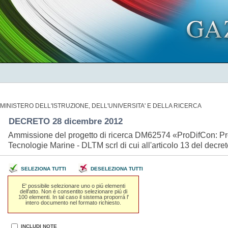
MINISTERO DELL'ISTRUZIONE, DELL'UNIVERSITA' E DELLA RICERCA
DECRETO 28 dicembre 2012
Ammissione del progetto di ricerca DM62574 «ProDifCon: Proge
Tecnologie Marine - DLTM scrl di cui all'articolo 13 del decr
SELEZIONA TUTTI
DESELEZIONA TUTTI
E' possibile selezionare uno o piú elementi
dell'atto. Non é consentito selezionare piú di
100 elementi. In tal caso il sistema proporrá l'
intero documento nel formato richiesto.
INCLUDI NOTE