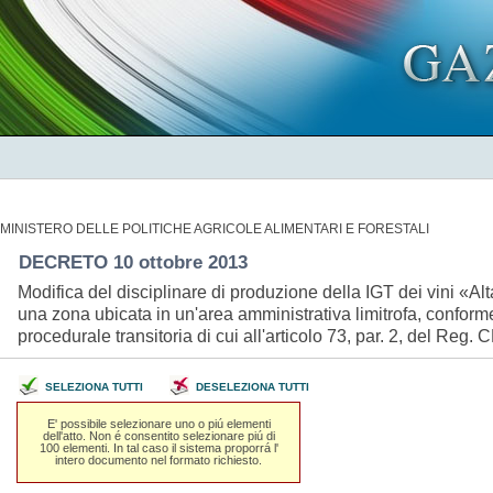
MINISTERO DELLE POLITICHE AGRICOLE ALIMENTARI E FORESTALI
DECRETO 10 ottobre 2013
Modifica del disciplinare di produzione della IGT dei vini «Alt
una zona ubicata in un'area amministrativa limitrofa, conformem
procedurale transitoria di cui all'articolo 73, par. 2, del Re
SELEZIONA TUTTI
DESELEZIONA TUTTI
E' possibile selezionare uno o piú elementi
dell'atto. Non é consentito selezionare piú di
100 elementi. In tal caso il sistema proporrá l'
intero documento nel formato richiesto.