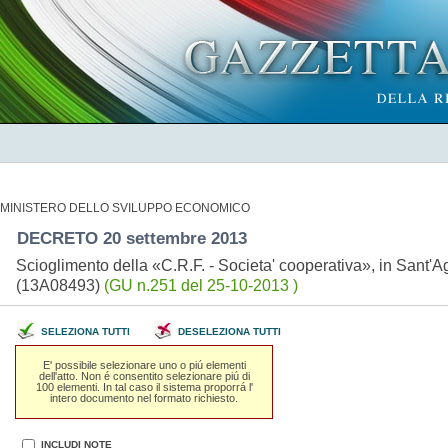
MINISTERO DELLO SVILUPPO ECONOMICO
DECRETO 20 settembre 2013
Scioglimento della «C.R.F. - Societa' cooperativa», in Sant'A
(13A08493)
(GU n.251 del 25-10-2013 )
SELEZIONA TUTTI
DESELEZIONA TUTTI
E' possibile selezionare uno o piú elementi
dell'atto. Non é consentito selezionare piú di
100 elementi. In tal caso il sistema proporrá l'
intero documento nel formato richiesto.
INCLUDI NOTE